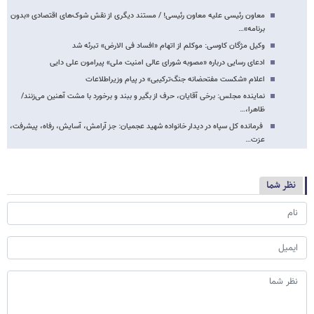
معاون رئیسی علیه معاون رئیسی! / مستند دیگری از نقش شوک‌های اقتصادی «بدون
برنامه»…
وکیل مژگان کاوسی: موکلم از اتهام «افساد فی الارض» تبرئه شد
ادعای رسایی درباره «مصوبه شورای عالی امنیت ملی‌» پیرامون علی دایی
اعلام «شکست مفتحضانه جنگ‌ترکیبی» در پیام وزیراطلاعات
نماینده مجلس: برخی آقایان، حرف از بگیر و ببند و برخورد با مشت آهنین می‌زنند/
ظاهرا،…
فرمانده کل سپاه در دیدار خانواده شهید عجمیان: جز آرامش، آسایش، رفاه، پیشرفت،
عزت…
نظر شما