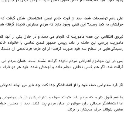
وجود دارد. باید اعتراضات از کانال قانون دنبال شود.اعتراض کردن در جمهور
علی رغم توضیحات شما، بعد از فوت خانم امینی اعتراضاتی شکل گرفت که اب
حرفشان به کجا رسید؟ این تلقی وجود دارد که مردم معترض نادیده گرفته شد
نیروی انتظامی این همه ماموریت که انجام می دهد و در خلال یکی از آنها،
ماموریت بررسی این حادثه را داد، رییس جمهور ضمن تماسی با خانواده خانم
رسیدگی‌هایی در سطح سه قوه صورت گرفت؛ از آن طرف فرماندهی آن دستگاهی 
پس در این موضوع اعتراض مردم نادیده گرفته نشده است. همان مردم می تو
قرائت شد. اگر هم کسی تخلفی انجام داده و اجحافی شده، باید هر دو طرف 
اگر فرد معترضی صف خود را از اغشتاشگر جدا کند، چه طور می تواند اعتراض خود
ما هم قبول داریم که مردم باید بتوانند حرف و اعتراض‌شان در هر موضوعی را
اما اغتشاشگر میدانی برای جولان در میان مردم پیدا نکند. باید از مجلس خ
صنفی بتوانند حرف هایشان را بزنند.