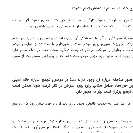
ح کنند که به نام اغتشاش تمام نشود؟
کشور دارای سه قوه مقننه، مجریه و قضائیه است؛ هر هفته اعتراض جلوی مجلس به صورت مشروع، قانونی و با عزت و احترام انجام می‌شود. نمونه آن بحث اعتراض به افزایش حقوق کارگران بعد از افزایش ۵۷ درصدی حقوق آنها بود که
اند، کسانی که معتقد به استفاده از طب سنتی به جای واکسن بودند.
 نمایندگی از آنها با هماهنگی آن وزارتخانه در جلسه‌ای با عالی‌ترین مقام
نکه تجهیزات شهری برای مردم است و شهرداری با استفاده از عوارض مردم
کرده و جنایتی را مرتکب می‌شوند، بحث دیگری است. حتما در تمام نظام های
 وجود دارد منتها باید حزبی درخواست دهد که با پذیرفتن مسئولیت از سوی
 ملاحظه درباره آن وجود دارد؛ مثلا در موضوع تجمع درباره خانم امینی
 حوزه‌ها، حداقل مکانی برای بیان اعتراض در نظر گرفته شود؛ ممکن است
ع برگزار کنند، نیاز به مجوز دارد.
ر اعتراضی به حجاب قانونی وجود دارد باید از راه خود پیش رود که آن هم
درخواستی بخشی از مردم دنبال شد. پس راهکار قانونی برای حل هر مشکل و
د که در صورت ارائه طرحی از سوی نمایندگان امکان بررسی آن با قید فوریت