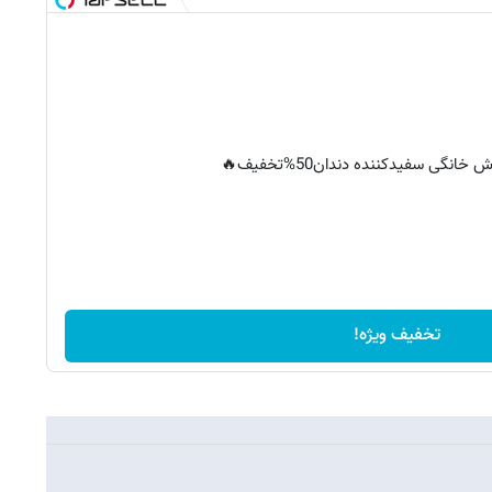
خانگی سفیدکننده دندان50%تخفیف🔥
تخفیف ویژه!