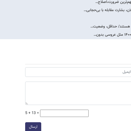
مهم‌ترین ضرورت،اصلاح…
، بشارت مقابله با بی‌حجابی…
خگو هستند/ حداقل، وضعیت…
5 + 13 =
ارسال