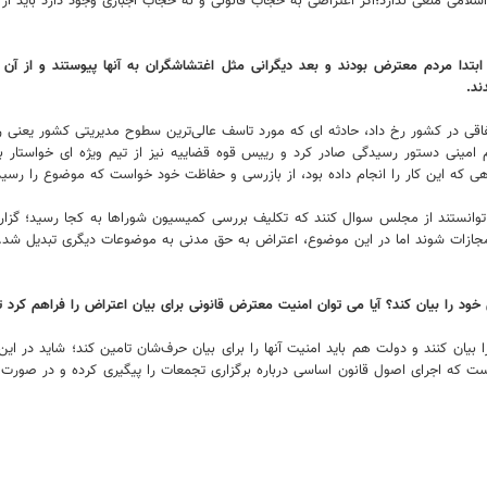
ی اسلامی منعی ندارد؛اگر اعتراضی به حجاب قانونی و نه حجاب اجباری وجود دارد باید
تدا مردم معترض بودند و بعد دیگرانی مثل اغتشاشگران به آنها پیوستند و از آ
ند.
 اتفاقی در کشور رخ داد، حادثه ای که مورد تاسف عالی‌ترین سطوح مدیریتی کشور یع
 امینی دستور رسیدگی صادر کرد و رییس قوه قضاییه نیز از تیم ویژه ای خواستار 
که این کار را انجام داده بود، از بازرسی و حفاظت خود خواست که موضوع را رسید
انستند از مجلس سوال کنند که تکلیف بررسی کمیسیون شوراها به کجا رسید؛ گزا
مجازات شوند اما در این موضوع، اعتراض به حق مدنی به موضوعات دیگری تبدیل شد.
 را بیان کند؟ آیا می توان امنیت معترض قانونی برای بیان اعتراض را فراهم کرد تا د
 بیان کنند و دولت هم باید امنیت آنها را برای بیان حرف‌شان تامین کند؛ شاید در 
واست که اجرای اصول قانون اساسی درباره برگزاری تجمعات را پیگیری کرده و در صور