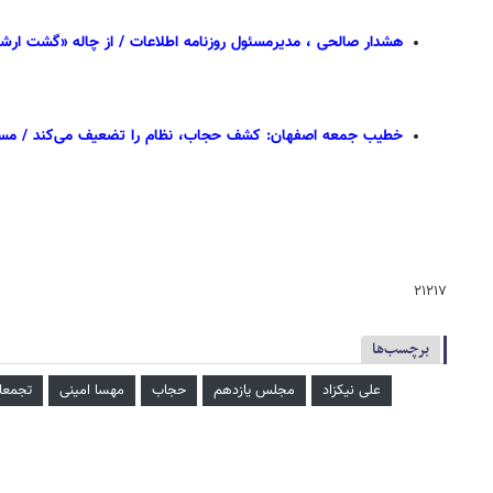
هشدار صالحی ، مدیرمسئول روزنامه اطلاعات / از چاله «گشت ارشا
خطیب جمعه اصفهان: کشف حجاب، نظام را تضعیف می‌کند / مسئولان
۲۱۲۱۷
برچسب‌ها
علی نیکزاد
مجلس یازدهم
حجاب
مهسا امینی
تجمعا