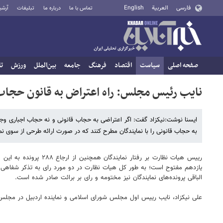
فارسی
العربية
English
تماس با ما
درباره ما
تبلیغات
آرشی
صفحه اصلی
سیاست
اقتصاد
فرهنگ
جامعه
بین‌الملل
ورزش
تا
نایب رئیس مجلس: راه اعتراض به قانون حجاب
ایسنا نوشت:نیکزاد گفت: اگر اعتراضی به حجاب قانونی و نه حجاب اجباری و
به حجاب قانونی را با نمایندگان مطرح کنند که در صورت ارائه طرحی از سوی نم
یازدهم مفتوح است؛ به طور کل هیات نظارت در دو مورد رای به تذکر شفاهی، د
الباقی پرونده‌های نمایندگان نیز مختومه و رای بر برائت صادر شده است.
علی نیکزاد، نایب رییس اول مجلس شورای اسلامی و نماینده اردبیل در مجلس ب