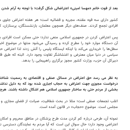
بعد از فوت خانم «مهسا امینی» اعتراضاتی شکل گرفت؛ با توجه به آرام شدن 
افرادی تجمع کردند. صنف‌های دیگر همچون معلمان، بازنشستگان، پرستاران، ک
پس اعتراض کردن در جمهوری اسلامی منعی ندارد؛ حتی ممکن است افرادی به تصمی
آن دستگاه موارد خود را مطرح کرده و رسیدگی می‌شود منتها در موضوع اخ
سطل‌ها را خریداری می‌کند یا اینکه ایستگاه پلیس را آتش زدند لذا اعتراض
سیاسی در دنیا میان معترض و اغتشاشگر تفاوت وجود دارد. البته که طبق قا
دبیرکل آن حزب، وزارت کشور مجوز برگزاری راهپیمایی را بدهد.
به نظر می رسد حق اعتراض در مسائل صنفی و اقتصادی به رسمیت شناخته شد
درخواست مجوزی جهت اعتراض به حجاب اجباری شده بود که به دلیل نداشتن 
بخشی از مردم حتی به ساختار جمهوری اسلامی هم اشکال داشته باشند. هرچند ب
اغلب تجمعات صنفی است؛ مثلا در بحث شفافیت، صیانت از فضای مجازی و واکس
مجلس است. موضوع «حجاب» در قانون آمده است.
نمونه آن، طرحی درباره کم کردن مدت طرح پزشکان در مناطق محروم و امکان
اعتراضی وجود دارد؛ حال سوال این است که آیا مردم به نمایندگان دسترسی ن