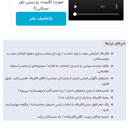
صورت (قیمت رو ببینی باور
نمیکنی!)
باتخفیف بخر
خبرهای مرتبط
قالیباف اعتراض دولت را وارد دانست / روز داغ متناسب‌سازی حقوق کارکنان دولت و
بازنشستگان…
انتقاد نماینده مجلس از «تبدیل انتخابات به قمار» / مجموعه‌ای از عناصر با سابقه
اطلاعاتی…
استعفای ناگهانی الیاس نادران از نمایندگی مجلس/ «آقای قالیباف تفسیر نکنید ،طبق
قانون…
«شنیده‌ها» از دلیل استعفای نادران / چرا نمایندگان از «بهارستان» می‌روند؟
روابط قالیباف و نادران از کی شکرآب شد؟
زنگ خطر افول جدی قالیباف با انتخاب رئیس «دیوان محاسبات» / چگونه «بهارستان»،
نامزد…
«اینجا پادگان نیست، آقای قالیباف!» / داد نمایندگان درآمد