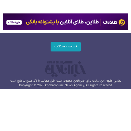
نسخه دسکتاپ
تمامی حقوق این سایت برای خبرآنلاین محفوظ است. نقل مطالب با ذکر منبع بلامانع است.
Copyright © 2025 khabaronline News Agancy, All rights reserved
طراحی و تولید: نستوه