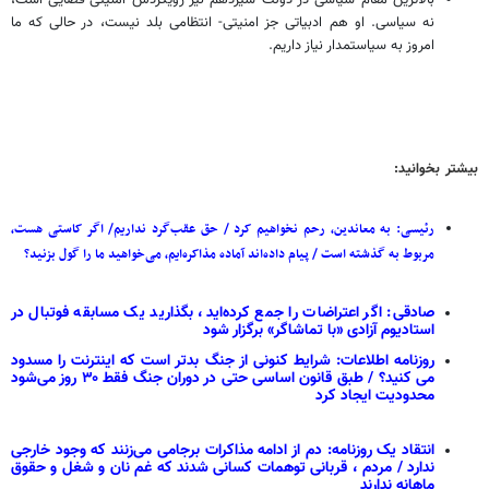
نه سیاسی. او هم ادبیاتی جز امنیتی- انتظامی بلد نیست، در حالی که ما
امروز به سیاستمدار نیاز داریم.
بیشتر بخوانید:
رئیسی: به معاندین، رحم نخواهیم کرد / حق عقب‌گرد نداریم/ اگر کاستی هست،
مربوط به گذشته است / پیام داده‌اند آماده مذاکره‌ایم، می‌خواهید ما را گول بزنید؟
صادقی: اگر اعتراضات را جمع کرده‌اید، بگذارید یک مسابقه فوتبال در
استادیوم آزادی «با تماشاگر» برگزار شود
روزنامه اطلاعات: شرایط کنونی از جنگ بدتر است که اینترنت را مسدود
می کنید؟ / طبق قانون اساسی حتی در دوران جنگ فقط ۳۰ روز می‌شود
محدودیت ایجاد کرد
انتقاد یک روزنامه: دم از ادامه مذاکرات برجامی می‌زنند که وجود خارجی
ندارد / مردم ‌، قربانی توهمات کسانی شدند که غم نان و شغل و حقوق
ماهانه ندارند