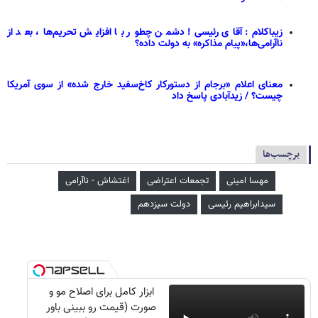
زیباکلام: آقای رئیسی! دشمن چطور با افزایش تحریم‌ها، بعد از
ناآرامی‌ها،«پیام مذاکره» به دولت داده؟
معنای اعلام «برجام از دستورکار کاخ‌سفید خارج شده» از سوی آمریکا
چیست؟ / زیدآبادی پاسخ داد
برچسب‌ها
مهسا امینی
تجمعات اعتراضی
اغتشاش - ناآرامی
سیدابراهیم رئیسی
دولت سیزدهم
ابزار کامل برای اصلاح مو و
صورت (قیمت رو ببینی باور