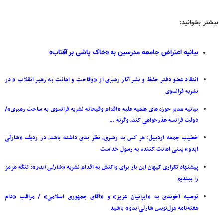
بیشتر بخوانید:
بیانیه اعتراض جامعه مدرسین به «خاک پاشی بر آفتاب»
انتقاد عضو دفتر حفظ و نشر آثار رهبری از «وقاحت و اهانت به رهبر انقلاب » در
نشریه فرانسوی
بیانیه مدیر حوزه های علمیه علیه «اقدام وقیحانه نشریه فرانسوی به ساحت رهبری»/
دولت فرانسه عذرخواهی کند، وگرنه ‌...
خطیب جمعه اردبیل: هر کس به رهبری، نظر بدی داشته باشد، در ردیف «شارلی
ابدو» یعنی اهانت کننده به رسول خداست
پیشنهاد تکراری کیهان این بار برای واکنش به اقدام نشریه «‌
شارلی
ابدو
»: تنگه هرمز
را ببندیم
توصیه آخوندی به «ایرانیان عزیز» و «آقای جمهوری اسلامی» / مراقب «دام
هفته‌نامه هزل‌نویس شارلی‌ابدو» باشید