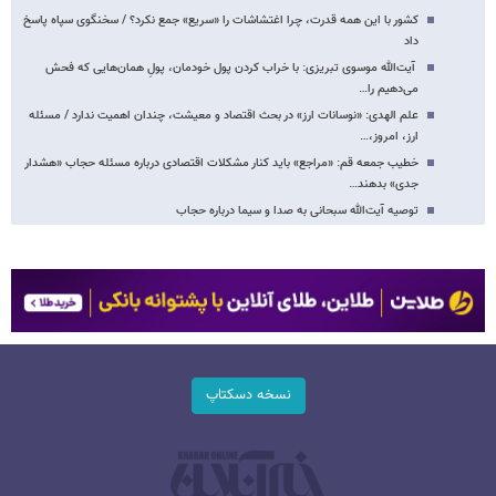
کشور با این همه قدرت، چرا اغتشاشات را «سریع» جمع نکرد؟ / سخنگوی سپاه پاسخ
داد
آیت‌الله موسوی تبریزی: با خراب کردن پول خودمان، پولِ همان‌هایی که فحش
می‌دهیم را…
علم الهدی: «نوسانات ارز» در بحث اقتصاد و معیشت، چندان اهمیت ندارد / مسئله
ارز، امروز،…
خطیب جمعه قم: «مراجع» باید کنار مشکلات اقتصادی درباره مسئله حجاب «هشدار
جدی» بدهند…
توصیه آیت‌الله سبحانی به صدا و سیما درباره حجاب
نسخه دسکتاپ