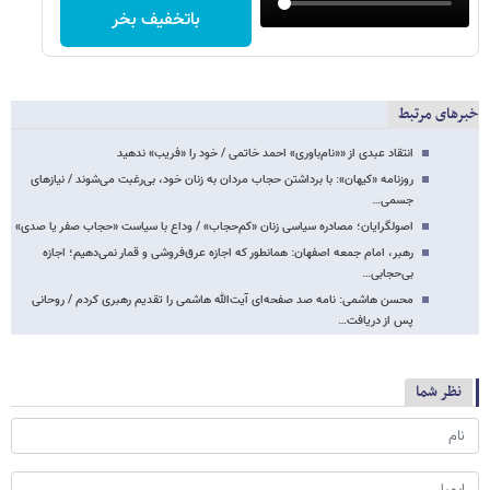
باتخفیف بخر
خبرهای مرتبط
انتقاد عبدی از ««نام‌باوری» احمد خاتمی / خود را «فریب» ندهید
روزنامه «کیهان»: با برداشتن حجاب مردان به زنان خود، بی‌رغبت می‌شوند / نیازهای
جسمی…
اصولگرایان؛ مصادره سیاسی زنان «کم‌حجاب» / وداع با سیاست «حجاب صفر یا صدی»
رهبر، امام جمعه اصفهان: همانطور که اجازه عرق‌فروشی و قمار نمی‌دهیم؛ اجازه
بی‌حجابی…
محسن هاشمی: نامه صد صفحه‌ای آیت‌الله هاشمی را تقدیم رهبری کردم / روحانی
پس از دریافت…
نظر شما