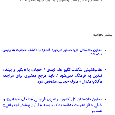
فلسفه این تقابل و تفکر درخصوص نیت پلید جبهه دشمن است.
بیشتر بخوانید:
معاون دادستان کل: دستور «برخورد قاطع» با «کشف حجاب» به پلیس
داده شد
عقب‌نشینی شگفت‌انگیز علم‌الهدی / حجاب با «بگیر و ببند»
تبدیل به فرهنگ نمی‌شود / باید مرجع معتبری برای مراجعه
«گلایه‌مندان» مقوله حجاب، مشخص شود
معاون دادستان کل کشور: رهبری، فراوانی «ضعف
حجاب
» را
خیلی حائز اهمیت ندانستند / نیازمند «قانون پوشش اجتماعی»
هستیم