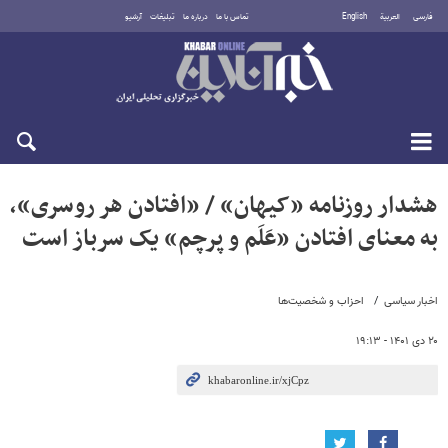
فارسی
العربية
English
تماس با ما
درباره ما
تبلیغات
آرشیو
یکشنبه ۱۸ مرداد ۱۴۰۵
هشدار روزنامه «کیهان» / «افتادن هر روسری»،
به معنای افتادن «عَلَم و پرچم» یک سرباز است
اخبار سیاسی
احزاب و شخصیت‌ها
۲۰ دی ۱۴۰۱ - ۱۹:۱۳