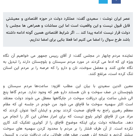
عصر ایران نوشت : سعیدی گفت: عملکرد دولت در حوزه اقتصادی و معیشتی
قابل قبول نیست و این واقعیت است اما این مماشات و همراهی ها مجلس با
دولت قرار نیست ادامه پیدا کند ... اگر شرایط اقتصادی همین گونه ادامه داشته
باشد طرح سوال را امضا می کنیم اما فعلا بنایی برای امضا نداریم.
نماینده مردم چابهار در مجلس گفت: از آقای رییس جمهور می خواهیم آن نگاه
ویژه ای که ادعا می کردند در مورد مردم سیستان و بلوچستان دارند را تبدیل به
نگاه عادی کنند و معضل سوخت، نان و دارو را که عرصه را بر مردم این استان
تنگ کرده است، مرتفع کنند.
معین الدین سعیدی با بیان این مطلب افزود: ساعت‌ها مردم سیستان و
بلوچستان در صف سوخت و نان هستند دارو هم که وجود ندارد. مردم گاها پنج
الی شش ساعت برای دریافت سوخت در جایگاهها معطل می شوند دولت معتقد
است اکثر سهمیه سوخت ما قاچاق می شود من خودم در جلسه ای که مقام
معظم رهبری راجع به قاچاق صحبت کردند بودم و ایشان آنجا عنوان کردند که
مراد من از قاچاق کولبر بلوچ نیست که برای امرار معاش این کار را انجام می
دهد. متاسفانه دولت برای اینکه موضوع قاچاق را از کولبری تفکیک کند کاری
نکرده است. از آن طرف فشار را بر مردم با محدود کردن سهمیه های سوخت
بیشتر کردیم و نتیجه اش همین صف های طولانی برای دریافت بنزین و کپسول