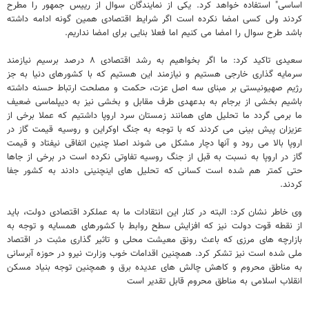
اساسی" استفاده خواهد کرد. یکی از نمایندگان سوال از رییس جمهور را مطرح
کردند ولی کسی امضا نکرده است اگر شرایط اقتصادی همین گونه ادامه داشته
باشد طرح سوال را امضا می کنیم اما فعلا بنایی برای امضا نداریم.
سعیدی تاکید کرد: ما اگر بخواهیم به رشد اقتصادی ۸ درصد برسیم نیازمند
سرمایه گذاری خارجی هستیم و نیازمند این هستیم که با کشورهای دنیا به جز
رژیم صهیونیستی بر مبنای سه اصل عزت، حکمت و مصلحت ارتباط حسنه داشته
باشیم بخشی از برجام به بدعهدی طرف مقابل و بخشی نیز به دیپلماسی ضعیف
ما برمی گردد ما تحلیل های همانند زمستان سرد اروپا داشتیم که عملا برخی از
عزیزان پیش بینی می کردند که با توجه به جنگ اوکراین و روسیه قیمت گاز در
اروپا بالا می رود و آنها دچار مشکل می شوند اصلا چنین اتفاقی نیفتاد و قیمت
گاز در اروپا به نسبت به قبل از جنگ روسیه تفاوتی نکرده است در برخی از جاها
حتی کمتر هم شده است کسانی که تحلیل های اینچنینی دادند به کشور جفا
کردند.
وی خاطر نشان کرد: البته در کنار این انتقادات ما به عملکرد اقتصادی دولت، باید
از نقطه قوت دولت نیز که افزایش سطح روابط با کشورهای همسایه و توجه به
بازارچه های مرزی که باعث رونق معیشت محلی و تاثیر گذاری مثبت در اقتصاد
ملی شده است نیز تشکر کرد. همچنین اقدامات خوب وزارت نیرو در حوزه آبرسانی
به مناطق محروم و کاهش چالش های عدیده برق و همچنین توجه بنیاد مسکن
انقلاب اسلامی به مناطق محروم قابل تقدیر است