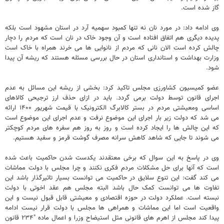
گاز شده است.
وی ادامه داد: در مورد نان نه تنها کمبود سهمیه آرد در استان مشهود است بلکه
پدیده دیگری هم اتفاق افتاده است و آن وجود خاک در نان است که مردم را دچار
چالش کرده است الان نانی که مردم از نانوایی ها می خرند همراه با خاک است
وزارت بهداشت و استانداری استان در حال بررسی مسئله هستند که ریشه آن پیدا
شود.
عضو کمیسیون کشاورزی مجلس تاکید کرد: بخشی از ریشه این مسائل به عدم
اجرای قانون توسط دولت برمی گردد. باید در ازای حذف ارز ترجیحی کالاهای
اساسی ومعیشتی مردم در بستر کالابرگ الکترونیک با قیمت شهریور ۱۴۰۰ ارائه
می شد که دولت زیر بار اجرای این موضوع نرفت و عدم اجرای این موضوع است
که این چالش ها را ایجاد کرده است و روز به روز هم سفره های مردم کوچکتر
می شوند تا جایی که شاهد کاهش سرانه مصرف گوشت قرمز و سفید هستیم.
وی در پاسخ به این سوال که برخی معتقدند یکدست شدن حاکمیت باعث شده
است که آنها برای حل مشکلات مردم فکری نکنند و چرا مجلس با دولت مماشات
می کند گفت: این تنوع سلایق در حاکمیت می توانست بسیار تاثیرگذار باشد این
تفاوت ها می توانست کمک حال باشد البته مجلس هم عقد اخوتی با دولت
نبسته است. عملکرد دولت در حوزه اقتصادی و معیشتی قابل قبول نیست و این
واقعیت است اما این مماشات و همراهی ها مجلس با دولت قرار نیست ادامه
پیدا کند مجلس از اهرم های قانونی مثل استیضاح وزرا و اعمال ماده "۲۳۴ قانون