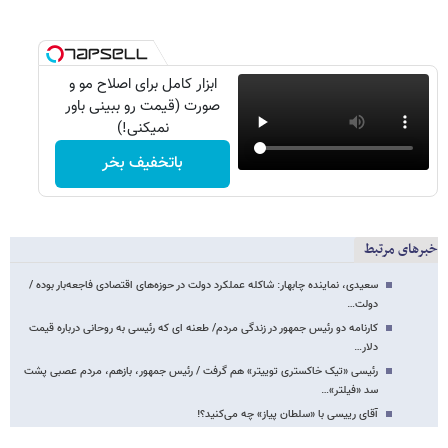
ابزار کامل برای اصلاح مو و
صورت (قیمت رو ببینی باور
نمیکنی!)
باتخفیف بخر
خبرهای مرتبط
سعیدی، نماینده چابهار: شاکله‌ عملکرد دولت در حوزه‌های اقتصادی فاجعه‌بار بوده /
دولت…
کارنامه دو رئیس جمهور در زندگی مردم/ طعنه ای که رئیسی به روحانی درباره قیمت
دلار…
رئیسی «تیک خاکستری توییتر» هم گرفت / رئیس جمهور، بازهم، مردم عصبی پشت
سد «فیلتر»…
آقای رییسی با «سلطان پیاز» چه می‌کنید؟!