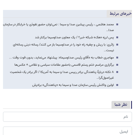
خبرهای مرتبط
محمد هاشمی ، رئیس پیشین صدا و سیما : نمی‌توان حضور نفوذی یا خرابکار در سازمان
صدا…
پس لرزه «هک» شبکه خبر؟ / یک معاون صداوسیما برکنار شد
زائری: با ریش و چفیه راه خود را در صداوسیما باز می کنند/ رسانه دینی رسانه‌ای
نیست…
مهاجری خطاب به «آقای رئیس صداوسیما»: پیشنهاد می‌نماید، بدون فوت وقت ...
برگزاری مراسم ختم رستم قاسمی باحضور مقامات سیاسی و نظامی + عکس‌ها
۸ نکته دربارۀ پناهندگی برادر رییس صدا و سیما به آمریکا / اگر برادر یک شخصیت
غیراصول‌گرا…
اولین واکنش رئیس سازمان صدا و سیما به «پناهندگی» برادرش
نظر شما