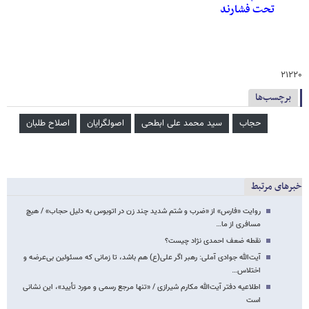
تحت فشارند
۲۱۲۲۰
برچسب‌ها
حجاب
سید محمد علی ابطحی
اصولگرایان
اصلاح طلبان
خبرهای مرتبط
روایت «فارس» از «ضرب و شتم شدید چند زن در اتوبوس به دلیل حجاب» / هیچ
مسافری از ما…
نقطه ضعف احمدی نژاد چیست؟
آیت‌الله جوادی آملی: رهبر اگر علی(ع) هم باشد، تا زمانی که مسئولین بی‌‏عرضه و
اختلاس…
اطلاعیه دفتر آیت‌الله مکارم شیرازی / «تنها مرجع رسمی و مورد تأیید»، این نشانی
است