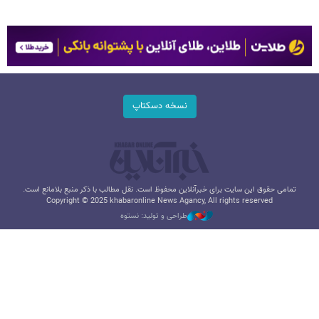
نسخه دسکتاپ
تمامی حقوق این سایت برای خبرآنلاین محفوظ است. نقل مطالب با ذکر منبع بلامانع است.
Copyright © 2025 khabaronline News Agancy, All rights reserved
طراحی و تولید: نستوه