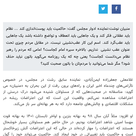
منبیان نوشت:نماینده ادوار مجلس گفت: حاکمیت باید پوست‌اندازی کند ... نظام
باید عقلانی فکر کند و یک جاهایی باید انعطاف و تواضع داشته باشد یک جاهایی
باید عقب‌گرد کند. اسم این کار عقب‌نشینی نیست. در مقابل مردم چیزی تحت
عنوان عقب‌ نشینی نداریم. بالاخره سیره امام کجاست؟ امامی که مردم را رهبر
نظام می‌دانست کجاست؟ یعنی چه که یک روزنامه می‌گوید باتون نباید حذف
شود؟ مگر شما می‌توانید با مردم‌تان با باتون صحبت کنید؟
غلامعلی جعفرزاده‌ ایمن‌آبادی، نماینده سابق رشت در مجلس، در خصوص
ناآرامی‌های چندماه اخیر ایران و راه‌های‌ برون‌ رفت از این بحران به «منیبان» می
گوید: متاسفانه در صحبت‌هایی که از مسئولان شنیده می‌شود درک درستی از
اعتراضات مشاهده نمی‌کنم. واقعیت این است که این اعتراضات ریشه در
مشکلات اقتصادی و چالش‌های جامعه دارد که به هر بهانه‌ای سر باز می‌کند.
او افزود: مثلاً آبان سال ۹۸ به بهانه بنزین و اواخر تابستان ۱۴۰۱ به بهانه فوت
مهسا امینی شاهد اعتراضات بودیم. در حال حاضر هم مسئولان بسیار خوشحال
هستند که اعتراضات را مهار کرده‌اند در حالی که این اعتراضات آتش زیرخاکستر
است و حاکمیت باید تغییراتی در خود ایجاد کند. حاکمیت می‌تواند خود را گول