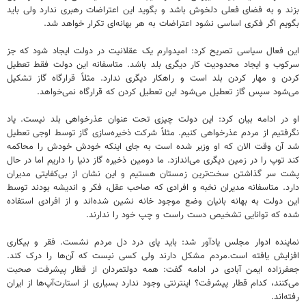
بزند و به فضای فعلی دلخوش باشد و بگوید این اعتراضات رهبری ندارد ولی باید
بگویم اگر فکری اساسی نشود اعتراضات به هر بهانه‌ای تکرار خواهد شد.
این فعال سیاسی تصریح کرد: امیدوارم یک عقلانیت در دولت ایجاد شود که جز
سرکوب و ایجاد محدودیت کار دیگری بلد باشد. متاسفانه این دولت فقط تعطیل‌
کردن و مهار کردن بلد است و راهکار دیگری ندارد. مثلاً قرارگاه گاز تشکیل
می‌شود سپس گاز تعطیل می‌شود این تعطیل‌ کردن که قرارگاه نمی‌خواهد.
او در ادامه بیان کرد: این دولت چیزی تحت عنوان عذرخواهی بلد نیست. یاد
نگرفتیم از مردم عذرخواهی کنیم. مثلاً شرکت ذخیره‌سازی گاز توسط اوجی تعطیل
شد آن‌ وقت الان که او وزیر شده است به جای اینکه خودش خودش را محاکمه
کند توپ را در زمین دیگری می‌اندازد. ما دومین ذخیره گاز دنیا را داریم اما در حال
پشت سر گذاشتن سخت‌ترین زمستان هستیم و این نشان از بی‌کفایتی مدیران
دارد. متاسفانه مدیران نخبه و افرادی که صاحب عقل، فکر و اندیشه بودند توسط
این دولت به بهانه بانیان وضع موجود خانه‌ نشین شده‌اند و از افرادی استفاده
شده که توانایی تشخیص دست راست و چپ خود را ندارند.
نماینده ادوار مجلس یادآور شد: باید پای درد دل مردم نشست. فقر و بیکاری
افزایش یافته است.مردم مشکل دارند ولی کسی نیست که آن‌ها را درک کند.
جعفرزاده ایمن آبادی در ادامه گفت: همه دولتمردان از قطار پیشرفت صحبت
می‌کنند، کدام قطار پیشرفت؟ اینترنتی وجود ندارد بسیاری از استارت‌آپ‌ها از ایران
رفته‌اند.