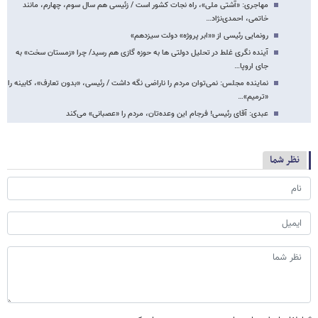
مهاجری: «آشتی ملی»، راه نجات کشور است / زئیسی هم سال سوم، چهارم، مانند
خاتمی، احمدی‌نژاد…
رونمایی رئیسی از ««ابر پروژه» دولت سیزدهم»
آینده نگری غلط در تحلیل دولتی ها به حوزه گازی هم رسید/ چرا «زمستان سخت» به
جای اروپا…
نماینده مجلس: نمی‌توان مردم را ناراضی نگه داشت / رئیسی، «بدون تعارف»، کابینه را
«ترمیم»…
عبدی: آقای رئیسی! فرجام این وعده‌تان، مردم را «عصبانی» می‌کند
نظر شما