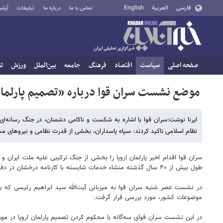
فارسی
العربية
English
تماس با ما
درباره ما
تبلیغات
آرشی
صفحه اصلی
سیاست
اقتصاد
فرهنگ
جامعه
بین‌الملل
ورزش
تا
موضع نشست سران قوا درباره «تصمیم پارلمان 
ایرنا نوشت:سران قوا با اشاره به شکست و ناکامی دشمنان، در جنگ رسانه‌ای
نظام اسلامی تاکید کردند: سپاه پاسداران، بخشی از قدرت نظامی و نیروهای م
سران قوا اقدام اخیر پارلمان اروپا را بخشی از جنگ ترکیبی علیه ملت ایران
طول بیش از ۴۰ سال گذشته منشاء خدمات شایسته با کارنامه درخشان در دفاع از سرزمین پرافتخار ایران بوده است.
در نشست عصر شنبه سران قوا به میزبانی آیت‌الله سید ابراهیم رئیسی که 
موضوعات کشور، مورد بررسی قرار گرفت.
در این نشست سران قوای سه‌گانه با محکوم کردن تصمیم پارلمان اروپا در مورد