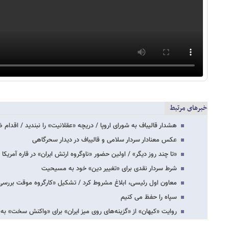
خبرهای مرتبط
هشدار قالیباف به شورای اروپا / دریچه «عقلانیت» را نبندید / اقدام
عکس معنادار سردار سلامی و قالیباف در دیدار سحرگاهی
«تا چند روز دیگر» / اولین حضور «ناوگروه ارتش ایران» در قاره آمریکا
شرط سردار نقدی برای «تغییر دین» خود به مسیحیت
معاون اول رئیسی، ابلاغ مشروط کرد / تشکیل «کارگروه موقت بررسی 
سپاه را حفظ می کنیم
روایت «کیهان» از «گزینه‌های روی میز ایران» برای «واکنش سخت» به