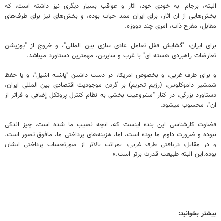
البته، برجام، به خودی خود، اثار و عواقب بسیار دیگری نیز داشته است، که
بخش‌هایی از ان اثار، برای ایران ممد حیات بوده، و بخش‌های نیز برای طرف‌های
مقابل، مفرح ذات، امری چند دووزه.
برای ایران، "گشایش قفل تعامل عادی سازی بین المللی"، و خروج از "پوزیشن
تعارضات راهبردی هسته ای" با غرب و سایرین، مهمترین دستاورد میباشد.
و برای طرف غربی، و بخصوص امریکا، در دست داشتن "پاشنه اشیل"، و یا حفظ
شمشیر داموکلوس، (رژیم تحریم) بر گردن موجودیت اقتصادی بین المللی ایران،
دستاورد بزرگی، در کنار "مشروعیت بخشی به نظام کنترل پروتکل إضافی و فراتر از
ان"، محسوب میشود.
قضاوت کارشناسی این بنده اینست که، انچه نصیب ما شده است، چیز اندکی
نبوده و ضرورت داوم ما بوده است، اما، هزینه‌های پرداختی ما، مافوق تصور است.
و در مقابل، دریافتی طرف غربی، بمراتب بالاتر از صورتحساب پرداختی ایشان
بوده.این البته طبیعت قدرت برتر است.»
بیشتر بخوانید: