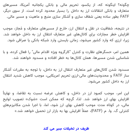
چگونه؟ اینگونه که، از یکسو، تحریم مالی و بانکی یکجانبه آمریکا، مسیرهای
متعارف و بانکی انتقالات ارز به داخل را بسیار محدود کرده است. از سوی دیگر،
FATF بطور ساده یعنی شفاف سازی و آشکار سازی منبع و ماهیت و مسیر مالی.
در نتیجه، شفافیت در نقل و انتقال ارز، خارج از مسیرهای متعارف و مُجاز، موجب
افزایش خطر مجازات برای کانال‌های غیر متعارف انتقال ارز به داخل خواهد شد.
زیرا، ارزی که وارد کشور میشود، زمانی بایستی وارد شبکه بانکی یا صرافی شود.
همین امر، حسگرهای نظارت و کنترل "کارگروه ویژه اقدام مالی" را فعال کرده، و با
شناسایی شدن مسیرها، همان کانال‌ها به خطر افتاده و مسدود خواهند شد.
مسدود شدن کانال‌های غیر متعارف انتقال ارز به داخل، با توجه به مقررات آشکار
ساز FATF و محدودیت‌های مالی-ارزی تحریم امریکایی، موجب کاهش شدید انتقال
ارز به داخل کشور می‌شود.
این امر، موجب کمبود ارز در داخل، و کاهش عرضه نسبت به تقاضا، و نهایتاً
افزایش بهای ارز خواهد شد. لذا، گرچه که ممکن است «شوک» تصویب لوایح
مالی، در کوتاه مدت موحب کاهش بهای ارز شود، اما، با اجرا شدن مکانیزم‌های
کنترلی گ. وا. م (FATF)، عملاً افرایش بها به بازار ارز تحمیل خواهد شد.»
ظریف در تخیلات سِیر می کند