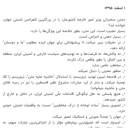
۱ اسفند ۱۳۹۵
«متن سخنرانی وزیر امور خارجه کشورمان را در بزرگترین کنفرانس امنیتی جهان،
خوانده اید؟
بسیار عجیب است، این متن، بطور خلاصه این ویژگی‌ها را دارد؛
•_ بسیار ذهنی و انتزاعی است،
•_ در تخیلات سِیر میکند، تا پیشنهاداتی برای جهان اینده مطلوب "ما و دوستان"
ارائه دهد،
•_ نه چالش‌ها، نه فرصت‌ها و نه تهدیدهای سیاست خارجی و امنیتی ایران، منطقه
و بین الملل را بطور واقعی درک نکرده،
•_ مخاطب خاص ندارد
•_ منظور معینی را دنبال نمیکند
•_ در فلسفه تبیین تهدید تروریسم، با استدلال "حاشیه علیه متن"، تروریسم را کلا
توجیه میکند، و بدتر از ان، مبارزات مشروع نظیر فلسطین را نیز در زمره تقابل
متن و حاشیه میخواند!
•_ هیچ پاسخی به علل چگونگی اقدامات ملّی امنیتی ایران، در داخل و خارج از
کشور نمیدهد،
•_ تصوری بسیار "ساده لوحانه از درک مخاطبین" نسبت به واقعیات امنیتی خودی
دارد،
•_ جهان را عمدتاً صورتی و استاتیک تصور میکند،
•_ امیدوار است که عمیق‌ترین پیام‌های مؤثر را از انتزاعی‌ترین عبارات مبهم، به