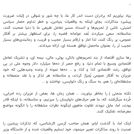
..
بیاد بیاوریم که برادران دست اندر کار ما، با چه شور و شوقی در إثبات ضرورت
پیشبرد مذاکرات، بجای اینکه به واقعیات بنیادین، و خطر تداوم حصار سیاسی
امنیتی، ناشی از تحریم‌ها و انسداد مسیر تعامل طبیعی ما با دنیا صحبت کنند،
متاسفانه، سعی میکردند بٌعد عوامانه قضیه را، برای استظهار بیشتر بر أفکار
عمومی، پر رنگ کنند، لذا امار و ارقام بسیار عجیب و قریب، و زمانبندی‌های بسیار
عجیب تَر را، بعنوان ماحصل توافق هسته ای، ارائه میدادند.
رها سازی اقتصاد از بند تحریم‌های بانکی، پولی، مالی، بیمه ای، و تشریک تعامل
اقتصادی وسیع با تمام دنیا، و رفع حصر از ده‌ها میلیارد دلار وجوه ملی در پی
توافق، رشد اقتصادی کذا و کذا، و .. ده‌ها نمونه از وعده وعیدهایی که خود
عزیزان به أفکار عمومی پٌمپاژ کردند، و متاسفانه هر تذکر و یا نقد منصفانه و
مشفقانه‌ای را هم، به سنگ و رنگ دلواپسی، نواختند و ..
نکته منحنی j را بخاطر بیاورید، .. همان زمان ها، بعض از عزیزان رده اجرایی،
خٌرده میگرفتند که، ما هم حرف‌های دلواپسان را میزنیم، و متاسفانه، با اینکه قادر
بودند، اما، مایل نبودند تفاوت ماهوی اینگونه نظرات مشفقانه را با انگونه مواضع
مغرضانه، تفکیک کنند.
اینک اما، با گذشت ایام، همان صاحب کرسی کارشناسی، که تذکرات پیشین را
ضدیت با روند مذاکرات تعبیر مینمود، خود تسلیم واقعیات شده و از خاستگاه وزیر