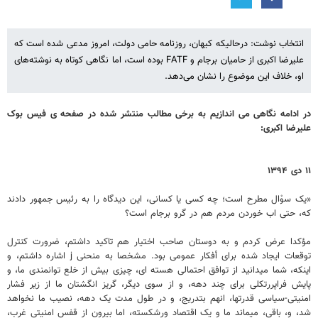
انتخاب نوشت: درحالیکه کیهان، روزنامه حامی دولت، امروز مدعی شده است که
علیرضا اکبری از حامیان برجام و FATF بوده است، اما نگاهی کوتاه به نوشته‌های
او، خلاف این موضوع را نشان می‌دهد.
در ادامه نگاهی می اندازیم به برخی مطالب منتشر شده در صفحه ی فیس بوک
علیرضا اکبری:
۱۱ دی ۱۳۹۴
«یک سوْال مطرح است؛ چه کسی یا کسانی، این دیدگاه را به رئیس جمهور دادند
که، حتی اب خوردن مردم هم در گرو برجام است؟
مؤکدا عرض کردم و به دوستان صاحب اختیار هم تاکید داشتم، ضرورت کنترل
توقعات ایجاد شده برای أفکار عمومی بود. مشخصا به منحنی j اشاره داشتم، و
اینکه، شما میدانید از توافق احتمالی هسته ای، چیزی بیش از خلع توانمندی ما، و
پایش فراپررتکلی برای چند دهه، و از سوی دیگر، گریز انگشتان ما از زیر فشار
امنیتی-سیاسی قدرتها، انهم بتدریج، و در طول مدت یک دهه، نصیب ما نخواهد
شد، و، باقی، میماند ما و یک اقتصاد ورشکسته، اما بیرون از قفس امنیتی غرب،