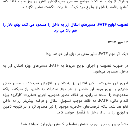
و فراتر از وزیر، به اتخاذ موضع سیاسی میپردازد،‌ای کاش ان روز میپذیرفتند که،
"علاج واقعه را قبل از وقوع باید کرد"... تا اینک انگشت تغابن نگزند.»
تصویب لوایح FATF, مسیرهای انتقال ارز به داخل را مسدود می کند، بهای دلار را
هم بالا می برد
۱۳ مهر ۱۳۹۷
«یک اثر مهم FATF, تاثیر منفی بر بهای ارز خواهد بود!
در صورت تصویب و اجرای لوایح مربوط به FATF, مسیرهای ویژه انتقال ارز به
داخل، مسدود می‌شود.
اجرای این مقررات، امکان انتقال ارز به داخل را افزایش نمیدهد، و مسیر بانکی
جدیدی را برای ورود ارز حاصل از هر نوع صادرات به داخل، باز نمیکند، بلکه
محدودیت زا است؛ بنابراین، بر خلاف تصور عمومی، اجرای «مقررات کارگروه ویژه
اقدام مالی» FATF، نه فقط موجب تسهیلِ انتقال و عرضه بیش‌تر ارز به داخل
نخواهد شد، بلکه فرصت‌های «خاص» موجود را نیز محدود تر، و در نتیجه تامین
و توزیع ارز در بازار داخل را مُضَّیق خواهد کرد.
حتماً چنین وضعی موجب کاهش تقاضا یا کاهش بهای ارز نخواهد شد!