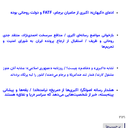
ادعای «کیهان»: اکبری از حامیان برجام، FATF و دولت روحانی بوده
بازخوانی مواضع رسانه‌ای اکبری / مدافع سرسخت احمدی‌نژاد، منتقد جدی
روحانی و ظریف / استقبال از ارجاع پرونده ایران به شورای امنیت و
تحریم‌ها
تشابه «اکبری» و «شکدم» چیست؟ / روزنامه «جمهوری اسلامی»: مشابه آنان، هنوز
مشغول کارند/ شعار تند ضدآمریکا و برجام می‌دهند/ کشور را لبه پرتگاه برده‌اند
هشدار رسانه اصولگرا: اکبری‌ها از «مریخ» نیامده‌اند! / یقه‌ها و پیشانی
پینه‌بسته، خبر از شخصیت‌هایی می‌دهد که سراسر «ریا و نفاق» هستند
۲۱۲۱
برچسب‌ها