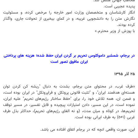
مخاطب جهانی منتقل کند.
پدیده عجیبی است.
انگار کارشناسان و متخصصان وزارت امور خارجه را مرخص کرده، و مسئولیت
نگارش متن را به دانشجویی غریبه، و در کمای بیخبری از تحولات جاری، واگذار
کرده بودند.
با پوزش از وزیر محترم.»
در برجام، شمشیر داموکلوس تحریم بر گردن ایران حفظ شده؛ هزینه های پرداختی
ایران مافوق تصور است
۲۵ آذر ۱۳۹۵
«طرف غرب، در محتوای متن برجام، بشدت به دنبال "ریشه کن کردن توان
هسته‌ای هدفمند ایران"، و "تثبت قانونی پروتکل و فراپروتکل" در ایران بوده است،
و ضمن ان، همه تلاش خود را، برای "حفظ ساختار رژیم‌های تحریم" علیه ایران،
نموده است، در این مسیر، دادن امتیازات پیچیده و قابل تفسیر، در مسیر توقف
تحریم‌ها، در کوتاه و میان مدت، (و نه الغای رژیم‌های تحریم)، حداکثر بذل طرف
غربی (١+٥) به طرف ایرانی بوده است.
این، صورت واقعی انچه که در برجام اتفاق افتاده می باشد.