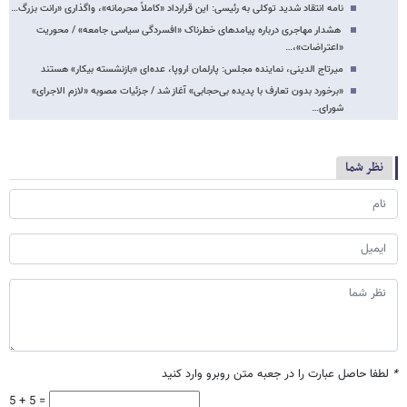
نامه انتقاد شدید توکلی به رئیسی: این قرارداد «کاملاً محرمانه»، واگذاری «رانت بزرگ…
هشدار مهاجری درباره پیامدهای خطرناک «افسردگی سیاسی جامعه» / محوریت
«اعتراضات»،…
میرتاج الدینی، نماینده مجلس: پارلمان اروپا، عده‌ای «بازنشسته بیکار» هستند
«برخورد بدون تعارف با پدیده بی‌حجابی» آغاز شد / جزئیات مصوبه «لازم الاجرای»
شورای…
نظر شما
*
لطفا حاصل عبارت را در جعبه متن روبرو وارد کنید
5 + 5 =