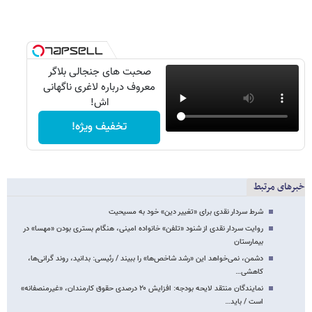
صحبت های جنجالی بلاگر
معروف درباره لاغری ناگهانی
اش!
تخفیف ویژه!
خبرهای مرتبط
شرط سردار نقدی برای «تغییر دین» خود به مسیحیت
روایت سردار نقدی از شنود «تلفن» خانواده امینی، هنگام بستری بودن «مهسا» در
بیمارستان
دشمن، نمی‌خواهد این «رشد شاخص‌ها» را ببیند / رئیسی: بدانید، روند گرانی‌ها،
کاهشی…
نمایندگان منتقد لایحه بودجه: افزایش ۲۰ درصدی حقوق کارمندان، «غیرمنصفانه»
است / باید…