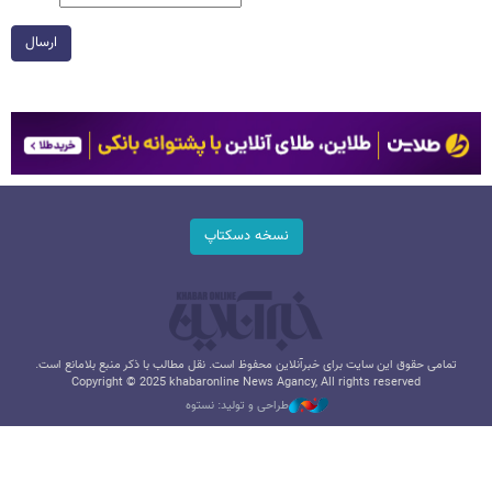
ارسال
نسخه دسکتاپ
تمامی حقوق این سایت برای خبرآنلاین محفوظ است. نقل مطالب با ذکر منبع بلامانع است.
Copyright © 2025 khabaronline News Agancy, All rights reserved
طراحی و تولید: نستوه