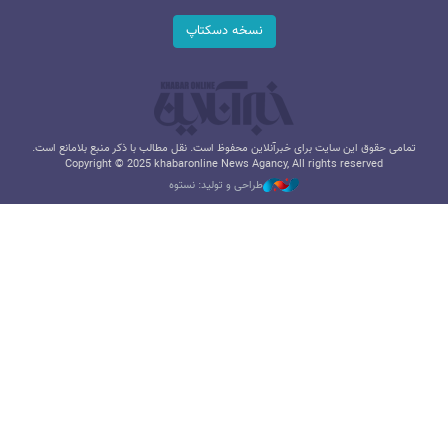
نسخه دسکتاپ
تمامی حقوق این سایت برای خبرآنلاین محفوظ است. نقل مطالب با ذکر منبع بلامانع است.
Copyright © 2025 khabaronline News Agancy, All rights reserved
طراحی و تولید: نستوه