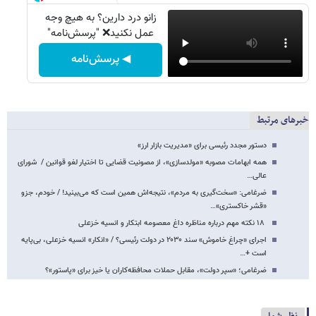
زانو درد دارین؟ به هیچ وجه
عمل نکنید❌ "پرسش‌نامه"
◀ پرسش‌نامه
خبرهای مرتبط
دستور مجدد رئیسی برای «مدیریت بازار ارز»
همه ابهامات مصوبه «مولدسازی»، از مصونیت قضایی تا اختیار لغو قوانین / شورای
عالی…
ضرغامی: «سخت‌گیری به مردم»، نتیجه‌اش همین است که می‌بینید! / خودم، جزو
«قشر خاکستری»…
۱۸ نکته مهم درباره مناظره داغ معصومه ابتکار و انسیه خزعلی
اجرای «چراغ خاموش» سند ۲۰۳۰ در دولت رئیسی؟ / «انکار» انسیه خزعلی، بی‌پایه
است +…
ضرغامی؛ «سپر دولت»، مقابل حملات محافظه‌کاران یا خیز برای «پاستور»؟