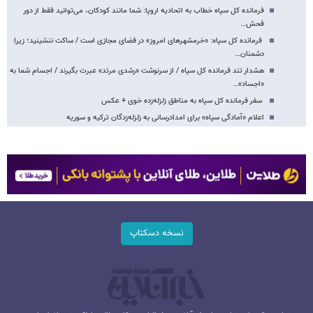
فرمانده کل سپاه خطاب به اتحادیه اروپا: شما مانند کودکان، می‌توانید فقط از دور
فحش…
فرمانده کل سپاه: «خرمشهرهای امروز» در فضای مجازی است / ساکت ننشینید؛ زیرا
دشمنان…
هشدار تند فرمانده کل سپاه / از سرنوشت «رشدی مرتد» عبرت بگیرند / اجسام شما به
«اجساد»…
سفر فرمانده کل سپاه به مناطق زلزله‌زده خوی + عکس
اعلام «آمادگی سپاه» برای امدادرسانی به زلزله‌زدگان ترکیه و سوریه
نسخه دسکتاپ