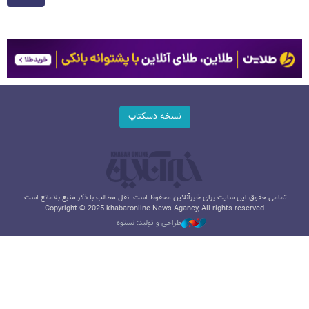
نسخه دسکتاپ
تمامی حقوق این سایت برای خبرآنلاین محفوظ است. نقل مطالب با ذکر منبع بلامانع است.
Copyright © 2025 khabaronline News Agancy, All rights reserved
طراحی و تولید: نستوه