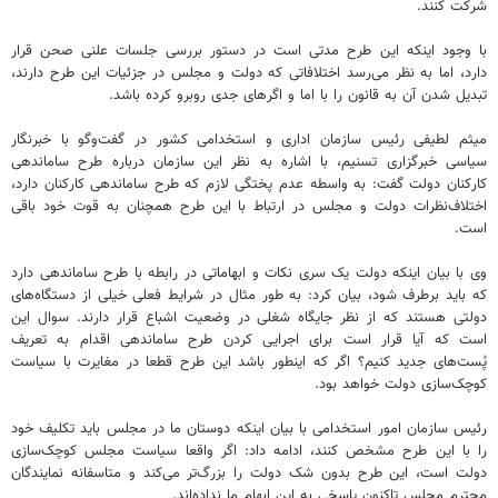
شرکت کنند.
با وجود اینکه این طرح مدتی است در دستور بررسی جلسات علنی صحن قرار
دارد، اما به نظر می‌رسد اختلافاتی که دولت و مجلس در جزئیات این طرح دارند،
تبدیل شدن آن به قانون را با اما و اگرهای جدی روبرو کرده باشد.
میثم لطیفی رئیس سازمان اداری و استخدامی کشور در گفت‌وگو با خبرنگار
سیاسی خبرگزاری تسنیم، با اشاره به نظر این سازمان درباره طرح ساماندهی
کارکنان دولت گفت: به واسطه عدم پختگی لازم که طرح ساماندهی کارکنان دارد،
اختلاف‌نظرات دولت و مجلس در ارتباط با این طرح همچنان به قوت خود باقی
است.
وی با بیان اینکه دولت یک سری نکات و ابهاماتی در رابطه با طرح ساماندهی دارد
که باید برطرف شود، بیان کرد: به طور مثال در شرایط فعلی خیلی از دستگاه‌های
دولتی هستند که از نظر جایگاه شغلی در وضعیت اشباع قرار دارند. سوال این
است که آیا قرار است برای اجرایی کردن طرح ساماندهی اقدام به تعریف
پُست‌های جدید کنیم؟ اگر که اینطور باشد این طرح قطعا در مغایرت با سیاست‌
کوچک‌سازی دولت خواهد بود.
رئیس سازمان امور استخدامی با بیان اینکه دوستان ما در مجلس باید تکلیف خود
را با این طرح مشخص کنند، ادامه داد: اگر واقعا سیاست مجلس کوچک‌سازی
دولت است، این طرح بدون شک دولت را بزرگ‌تر می‌کند و متاسفانه نمایندگان
محترم مجلس تاکنون پاسخی به این ابهام ما نداده‌اند.