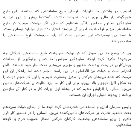
لطیفی، در واکنش به اظهارات طراحان طرح ساماندهی که معتقدند این طرح
هیچگونه بار مالی برای دولت نخواهد داشت، گفت:ما پیش از این نیز به
نمایندگان محترم مجلس یادآور شده‌ایم که حتی اگر ابهامات موجود در طرح
ساماندهی نیز برطرف شود، اجرای آن نیازمند اعتبار ۱۲۰ هزار میلیارد تومانی است.
با همه این توصیفات، این مجلس است که باید سرنوشت طرح ساماندهی را
مشخص کند.
وی در پاسخ به این سوال که در نهایت سرنوشت طرح ساماندهی کارکنان چه
می‌شود؟ تاکید کرد: اینکه نمایندگان مجلس به دنبال جلوگیری از تخلفات
پیمان‌کاران در بحث پرداخت حقوق و مزایای نیروهای تحت نظر خود هستند، قابل
احترام است و دولت نیز اقداماتی در این راستا انجام داده، اما راهکار آن این
نیست که همه نیروهای شرکتی را تبدیل وضعیت کنیم و با این کار حجم دولت را
به شکل قابل توجهی بالا ببریم. برای این کار ما باید نظارت بر شرکت‌های تامین
نیروی انسانی را افزایش دهیم که در وهله اول وزرات کار و در کنار آن سازمان
برنامه و بودجه متولی اجرای آن هستند.
رئیس سازمان اداری و استخدامی خاطرنشان کرد: البته ما از ابتدای دولت سیزدهم
بحث تشدید نظارت بر شرکت‌های تامین‌کننده نیروی انسانی را در دستور کار قرار
دادیم و برای ساماندهی وضعیت کارکنان شرکتی منتظر تصویب طرح یا لایحه
نمانده‌ایم.