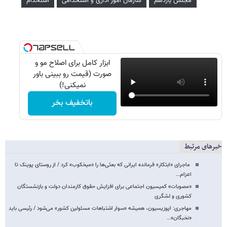
مجلس یازدهم
سازمان امور اداری و استخدامی
استخدام
ابزار کامل برای اصلاح مو و
صورت (قیمت رو ببینی باور
نمیکنی!)
باتخفیف بخر
خبرهای مرتبط
ماجرای «ابتکار» فرمانده ایرانی که بعثی‌ها را «میخکوب» کرد / از روستای پوینک تا
اعزام…
«مصوبات» کمیسیون اجتماعی برای افزایش حقوق کارمندان دولت و بازنشستگان
کشوری و لشگری
مهاجری: اپوزیسیون، همیشه «سوار اشتباهات مسئولین کشور» می‌شود / رئیسی باید
«نخبگان»…