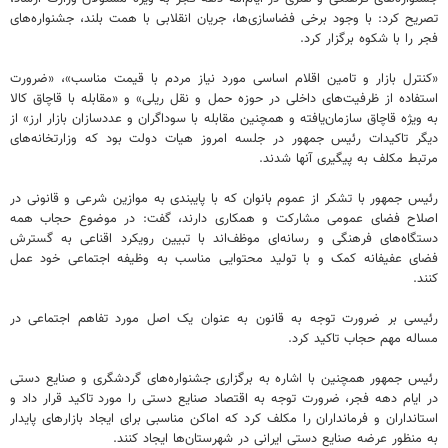
تصریح کرد: با وجود برخی فضاسازی‌ها، جریان انقلابی با همت بلند، جشنواره‌های
فجر را با شکوه برگزار کرد.
«کنترل بازار و تامین اقلام اساسی مورد نیاز مردم با قیمت مناسب»، «ضرورت
استفاده از ظرفیت‌های داخلی در حوزه حمل و نقل ریلی» و «مقابله با قاچاق کالا
به ویژه قاچاق سازمان‌یافته و همچنین مقابله با سوداگران و عددسازان بازار ارز» از
دیگر تاکیدات رئیس جمهور در جلسه امروز هیات دولت بود که وزارتخانه‌های
مرتبط مکلف به پیگیری آنها شدند.
رئیس جمهور با تشکر از عموم بانوان که با پایبندی به موازین شرعی و قانونی در
اصلاح فضای عمومی مشارکت و همکاری دارند، گفت: در موضوع حجاب همه
دستگاه‌های فرهنگی و رسانه‌ای موظف‌اند با تبیین رویکرد اقناعی به گسترش
فضای عفیفانه کمک و با تولید محتوایی مناسب به وظیفه اجتماعی خود عمل
کنند.
رئیسی بر ضرورت توجه به قانون به عنوان یک اصل مورد تفاهم اجتماعی در
مساله مهم حجاب تاکید کرد.
رئیس جمهور همچنین با اشاره به برگزاری جشنواره‌های گردشگری و صنایع دستی
در ایام دهه فجر، ضرورت توجه به اقتصاد صنایع دستی را مورد تاکید قرار داد و
استانداران و فرمانداران را مکلف کرد که اماکن مناسبی برای ایجاد بازارهای پایدار
به منظور عرضه صنایع دستی ایرانی در شهرستان‌ها ایجاد کنند.