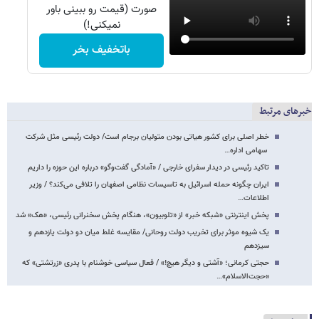
صورت (قیمت رو ببینی باور
نمیکنی!)
باتخفیف بخر
خبرهای مرتبط
خطر اصلی برای کشور هیاتی بودن متولیان برجام است/ دولت رئیسی مثل شرکت
سهامی اداره…
تاکید رئیسی در دیدار سفرای خارجی / «آمادگی‌ گفت‌وگو» درباره این حوزه را داریم
ایران چگونه حمله اسرائیل به تاسیسات نظامی اصفهان را تلافی می‌کند؟ / وزیر
اطلاعات…
پخش اینترنتی «شبکه خبر» از «تلوبیون»، هنگام پخش سخنرانی رئیسی، «هک» شد
یک شیوه موثر برای تخریب دولت روحانی/ مقایسه غلط میان دو دولت یازدهم و
سیزدهم
حجتی کرمانی؛ «آشتی و دیگر هیچ!» / فعال سیاسی خوشنام با پدری «زرتشتی» که
«حجت‌الاسلام»…