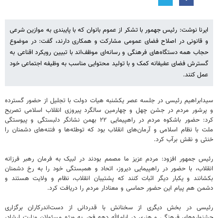
ایرنا نوشت: رئیس جهمور با تشکر از عموم بانوان که با پایبندی به موازین شرعی
و قانونی در اصلاح فضای عمومی مشارکت و همکاری دارند، گفت: در موضوع
حجاب همه دستگاه‌های فرهنگی و رسانه‌ای موظف‌اند با تبیین رویکرد اقناعی به
گسترش فضای عفیفانه کمک و با تولید محتوایی مناسب به وظیفه اجتماعی خود
عمل کنند.
سیدابراهیم رئیسی در جلسه عصر یکشنبه هیات دولت با تجلیل از حضور گسترده
و پرشور مردم در جشن چهل و چهارمین سالگرد پیروزی انقلاب اسلامی تصریح
کرد: حضور باشکوه مردم در راهپیمایی ۲۲ بهمن نشانگر دلبستگی و پیوستگی
ملت با نظام اسلامی و آرمان‌های انقلاب بود که توطئه‌ها و فتنه‌های دشمنان را
خنثی و نقش برآب کرد.
رئیس جمهور افزود: مردم عزیز ما مصمم بودند در لبیک به فرمان رهبر فرزانه
انقلاب، با حضور در راهپیمایی دیروز، اتحاد و همبستگی خود را به رخ دشمنان
بکشانند و یکبار دیگر اثبات کنند که پشتیبان انقلاب، نظام و ولایت هستند و
دشمن هم پیام این حضور حماسی و معنادار مردم را دریافت کرد.
رئیسی در بخش دیگری از سخنانش با قدردانی از دست‌اندرکاران برگزاری
جشنواره‌های فرهنگی و هنری در ایام‌الله دهه فجر به ویژه مسئولان وزارت ارشاد،