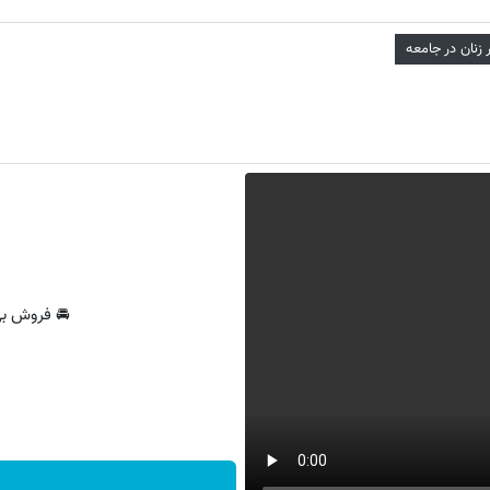
زنان در جامعه
🚘 فروش بی