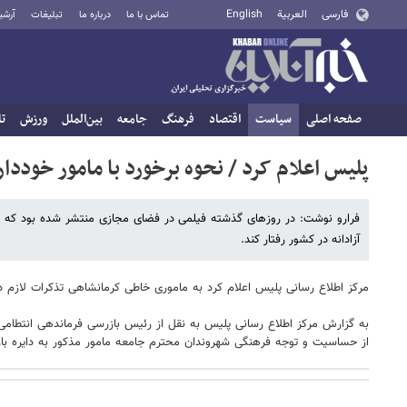
فارسی
العربية
English
تماس با ما
درباره ما
تبلیغات
آرشی
صفحه اصلی
سیاست
اقتصاد
فرهنگ
جامعه
بین‌الملل
ورزش
تا
پلیس اعلام کرد / نحوه برخورد با مامور خوددار
فرارو نوشت: در روزهای گذشته فیلمی در فضای مجازی منتشر شده بود که د
آزادانه در کشور رفتار کند.
مرکز اطلاع رسانی پلیس اعلام کرد به ماموری خاطی کرمانشاهی تذکرات لازم د
به گزارش مرکز اطلاع رسانی پلیس به نقل از رئیس بازرسی فرماندهی انتطام
از حساسیت و توجه فرهنگی شهروندان محترم جامعه مامور مذکور به دایره باز