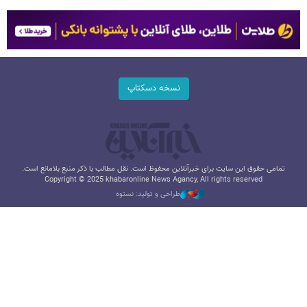
نسخه دسکتاپ
تمامی حقوق این سایت برای خبرآنلاین محفوظ است. نقل مطالب با ذکر منبع بلامانع است.
Copyright © 2025 khabaronline News Agancy, All rights reserved
طراحی و تولید: نستوه