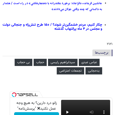
جانشین فرمانده «فراجا»: برخورد مقتدرانه با «هنجارشکنی» در راه است / هشدار
به «کسانی که چند وقتی جولان می‌دادند»
چکار کنیم، مردم خشمگین‌تر شوند؟ / «۱۵ طرح تنش‌زا» و جنجالی دولت
و مجلس در ۴ ماه پرالتهاب گذشته
۲۱۲۱
برچسب‌ها
عباس عبدی
سیدابراهیم رئیسی
حجاب
بی حجاب
بدحجابی
تجمعات اعتراضی
زانو درد دارین؟ به هیچ وجه
عمل نکنید❌ "پرسش‌نامه"