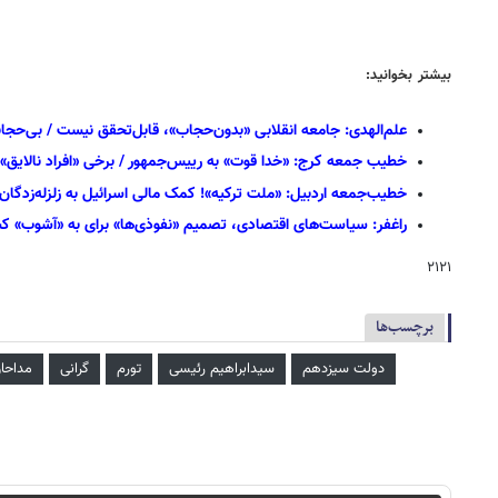
بیشتر بخوانید:
علم‌الهدی: جامعه انقلابی «بدون‌حجاب»، قابل‌تحقق نیست / بی‌حجا
خطیب جمعه کرج: «خدا قوت» به رییس‌جمهور / برخی «افراد نالایق» نم
خطیب‌جمعه اردبیل: «ملت ترکیه»! کمک مالی اسرائیل به زلزله‌زدگان
راغفر: سیاست‌های اقتصادی، تصمیم «نفوذی‌ها» برای به «آشوب» ک
۲۱۲۱
برچسب‌ها
دولت سیزدهم
سیدابراهیم رئیسی
تورم
گرانی
مداحا