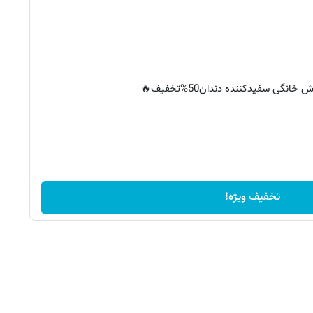
خانگی سفیدکننده دندان50%تخفیف🔥
تخفیف ویژه!