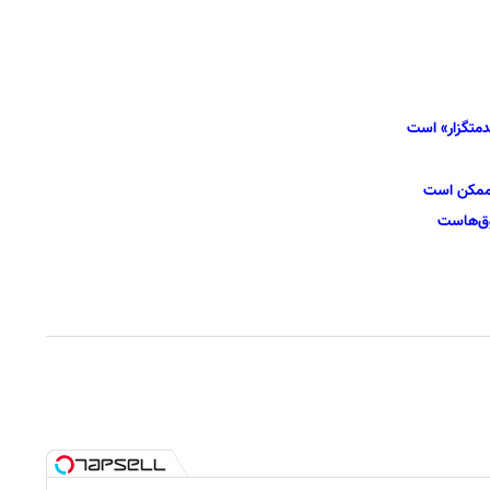
دمتگزار» است
» ممکن است
وق‌هاست