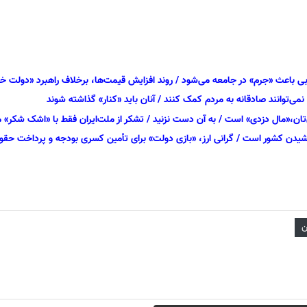
بی باعث «جرم» در جامعه می‌شود / روند افزایش قیمت‌ها، برخلاف راهبرد «دولت خ
ی‌توانند صادقانه به مردم کمک کنند / آنان باید «کنار» گذاشته شوند
‌تان،«مال دزدی» است / به آن دست‌ نزنید / تشکر از ملت‌ایران فقط با «اشک شکر
شیدن کشور است / گرانی ارز، «بازی دولت» برای تأمین کسری بودجه و پرداخت حق
ن