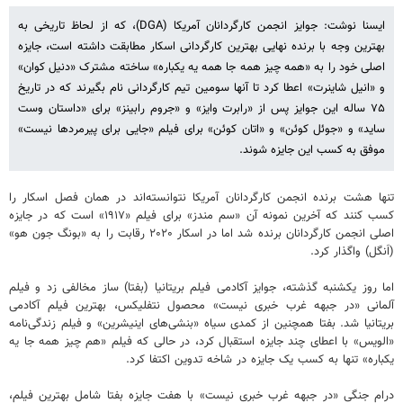
ایسنا نوشت: جوایز انجمن کارگردانان آمریکا (DGA)، که از لحاظ تاریخی به
بهترین وجه با برنده نهایی بهترین کارگردانی اسکار مطابقت داشته است، جایزه
اصلی خود را به «همه چیز همه جا همه یه یکباره» ساخته مشترک «دنیل کوان»
و «انیل شاینرت» اعطا کرد تا آنها سومین تیم کارگردانی نام بگیرند که در تاریخ
۷۵ ساله این جوایز پس از «رابرت وایز» و «جروم رابینز» برای «داستان وست
ساید» و «جوئل کوئن» و «اتان کوئن» برای فیلم «جایی برای پیرمردها نیست»
موفق به کسب این جایزه شوند.
تنها هشت برنده انجمن کارگردانان آمریکا نتوانسته‌اند در همان فصل اسکار را
کسب کنند که آخرین نمونه آن «سم مندز» برای فیلم «۱۹۱۷» است که در جایزه
اصلی انجمن کارگردانان برنده شد اما در اسکار ۲۰۲۰ رقابت را به «بونگ جون هو»
(اَنگل) واگذار کرد.
اما روز یکشنبه گذشته، جوایز آکادمی فیلم بریتانیا (بفتا) ساز مخالفی زد و فیلم
آلمانی «در جبهه غرب خبری نیست» محصول نتفلیکس، بهترین فیلم آکادمی
بریتانیا شد. بفتا همچنین از کمدی سیاه «بنشی‌های اینیشرین» و فیلم زندگی‌نامه
«الویس» با اعطای چند جایزه استقبال کرد، در حالی که فیلم «هم چیز همه جا یه
یکباره» تنها به کسب یک جایزه در شاخه تدوین اکتفا کرد.
درام جنگی «در جبهه غرب خبری نیست» با هفت جایزه بفتا شامل بهترین فیلم،