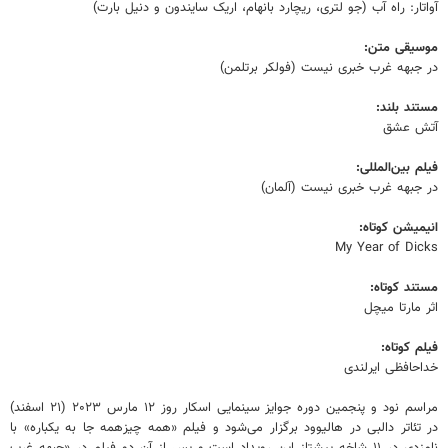
آواتار: راه آب (جو لتری، ریچارد بانهام، اریک سایندون و دنیل بارت)
موسیقی متن:
در جبهه غرب خبری نیست (فولکر برتلمن)
مستند بلند:
آتش عشق
فیلم بین‌المللی:
در جبهه غرب خبری نیست (آلمان)
انیمیشن کوتاه:
My Year of Dicks
مستند کوتاه:
اثر مارتا میچل
فیلم کوتاه:
خداحافظی ایرلندی
مراسم نود و پنجمین دوره جوایز سینمایی اسکار روز ۱۲ مارس ۲۰۲۳ (۲۱ اسفند)
در تئاتر دالبی در هالیوود برگزار می‌شود و فیلم «همه چیزهمه جا به یکباره» با
نامزدی در ۱۱ شاخه پیشتاز این رویداد است و پس از آن دو فیلم در «جبهه غرب