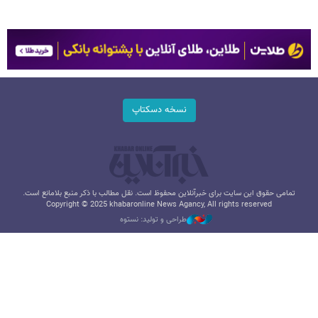
نسخه دسکتاپ
تمامی حقوق این سایت برای خبرآنلاین محفوظ است. نقل مطالب با ذکر منبع بلامانع است.
Copyright © 2025 khabaronline News Agancy, All rights reserved
طراحی و تولید: نستوه