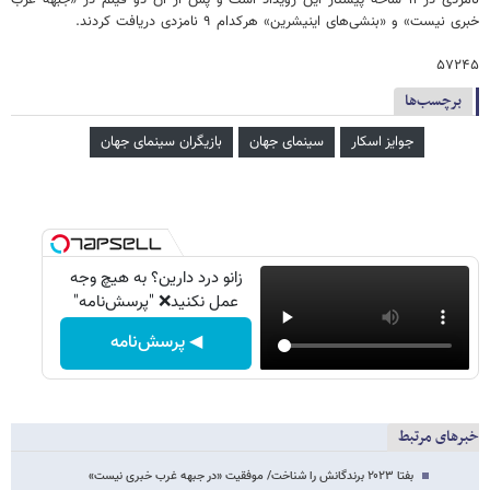
خبری نیست» و «بنشی‌های اینیشرین» هرکدام ۹ نامزدی دریافت کردند.
۵۷۲۴۵
برچسب‌ها
جوایز اسکار
سینمای جهان
بازیگران سینمای جهان
زانو درد دارین؟ به هیچ وجه
عمل نکنید❌ "پرسش‌نامه"
◀ پرسش‌نامه
خبرهای مرتبط
بفتا ۲۰۲۳ برندگانش را شناخت/ موفقیت «در جبهه غرب خبری نیست»