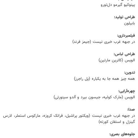
پینوکیو گیرمو دل‌تورو
طراحی تولید:
بابیلون
فیلمبرداری:
در جبهه غرب خبری نیست (جیمز فرند)
طراحی لباس:
الویس (کاترین مارتین)
تدوین:
همه چیز همه جا به یکباره (پل راجرز)
چهره‌آرایی:
الویس (مارک کولیه، جیسون بیرد و آلدو سینورتی)
صدا:
در جبهه غرب خبری نیست (ویکتور پراشیل، فرانک کروزه، مارکوس استملر، لارس
گینزل و استفان کورته)
جلوه‌های بصری: