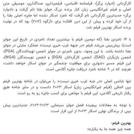
کارگردانی (ادوارد برگر)، فیلمنامه اقتباسی، فیلمبرداری، صداگذاری، موسیقی متن
اصلی و فیلم غیرانگلیسی زبان کنار برنده بزرگ جوایز بفتا نام گرفت و «ادوارد
برگر» جدیدترین کارگردانی نام گرفت که نامزد اسکار نشده اما جایزه اصلی بفتا را
از آن خود کرده و پیش از این «بن افلک» برای «آرگو» (۲۰۱۲) بود که در نهایت
برنده اسکار بهترین فیلم شد.
با ۱۴ نامزدی بفتا (که دومین فیلم با بیشترین تعداد نامزدی در تاریخ این جوایز
است)، پیش‌بینی می‌شد فیلم «در جبهه غرب خبری نیست» عملکرد مثبتی در جوایز
بفتا داشته باشد. با این وجود، بدون نامزدی در جوایز انجمن تهیه‌کنندگان (PGA)،
انجمن بازیگران (SAG)، انجمن کارگردانان (DGA) و انجمن نویسندگان (WGA)،
این فیلم مسیر دشواری برای موفقیت چشمگیر در جوایز اسکار خواهد داشت،
هرچند که در ۹ شاخه نامزد دریافت جایزه آکادمی است.
تنها شانس اصلی «در جبه غرب خبری نیست» را می‌توان در شاخه بهترین فیلم
بین المللی (فیلم غیرانگلیسی زبان) اسکار ۲۰۲۳ دانست و در سایر شاخه طبق
رفتار تاریخی آکادمی، این فیلم با موانعی برای کسب جایزه رو به رو است.
با توجه به معادلات پیچیده فصل جوایز سینمایی ۲۰۲۳-۲۰۲۲، جدیدترین پیش
بینی از برندگان نهایی اسکار ۲۰۲۳ از این قرار است:
بهترین فیلم:
همه چیز همه جا به یکباره»