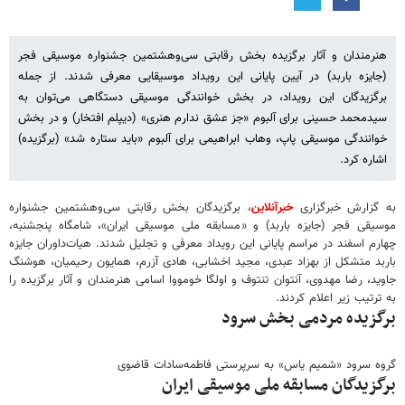
هنرمندان و آثار برگزیده بخش رقابتی سی‌وهشتمین جشنواره موسیقی فجر
(جایزه باربد) در آیین پایانی این رویداد موسیقایی معرفی شدند. از جمله
برگزیدگان این رویداد، در بخش خوانندگی موسیقی دستگاهی می‌توان به
سیدمحمد حسینی برای آلبوم «جز عشق ندارم هنری» (دیپلم افتخار) و در بخش
خوانندگی موسیقی پاپ، وهاب ابراهیمی برای آلبوم «باید ستاره شد» (برگزیده)
اشاره کرد.
به گزارش خبرگزاری
خبرآنلاین
، برگزیدگان بخش رقابتی سی‌وهشتمین جشنواره
موسیقی فجر (جایزه باربد) و «مسابقه ملی موسیقی ایران»، شامگاه پنجشنبه،
چهارم اسفند در مراسم پایانی این رویداد معرفی و تجلیل شدند. هیات‌داوران جایزه
باربد متشکل از بهزاد عبدی، مجید اخشابی، هادی آزرم، همایون رحیمیان، هوشنگ
جاوید، رضا مهدوی، آنتوان تنتوف و اولگا خومووا اسامی هنرمندان و آثار برگزیده را
به ترتیب زیر اعلام کردند.
برگزیده مردمی بخش سرود
گروه سرود «شمیم یاس» به سرپرستی فاطمه‌سادات قاضوی
برگزیدگان مسابقه ملی موسیقی ایران