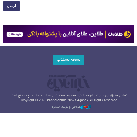
ارسال
نسخه دسکتاپ
تمامی حقوق این سایت برای خبرآنلاین محفوظ است. نقل مطالب با ذکر منبع بلامانع است.
Copyright © 2025 khabaronline News Agancy, All rights reserved
طراحی و تولید: نستوه