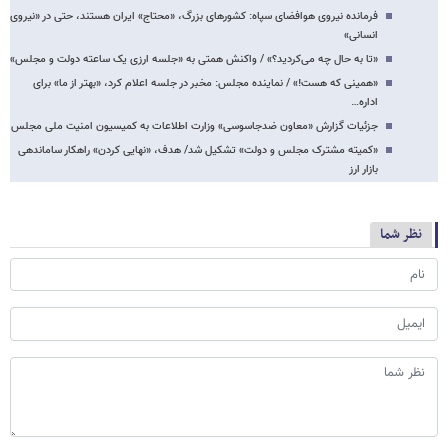
فرمانده نیروی هوافضای سپاه: کشورهای بزرگ، «محتاج» ایران هستند، حتی در «نیروی
انسانی»
«تا به حال چه می‌کردید؟» / واکنش همتی به «جلسه ارزی یک ساعته دولت و مجلس»
«همینی که هست!» / نماینده مجلس: مخبر در جلسه اعلام کرد، «بهتر از ما» برای
اداره…
جزئیات گزارش «معاون ضدجاسوسی» وزارت اطلاعات به کمیسیون امنیت ملی مجلس
«کمیته‌ مشترک مجلس و دولت» تشکیل شد/ هدف، «نهایی کردن» راهکار ساماندهی
بازار ارز
نظر شما