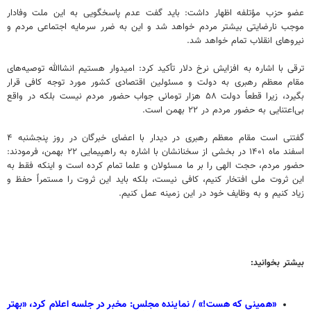
عضو حزب مؤتلفه اظهار داشت: باید گفت عدم پاسخگویی به این ملت وفادار
موجب نارضایتی بیشتر مردم خواهد شد و این به ضرر سرمایه اجتماعی مردم و
نیروهای انقلاب تمام خواهد شد.
ترقی با اشاره به افزایش نرخ دلار تأکید کرد: امیدوار هستیم انشاالله توصیه‌های
مقام معظم رهبری به دولت و مسئولین اقتصادی کشور مورد توجه کافی قرار
بگیرد، زیرا قطعاً دولت ۵۸ هزار تومانی جواب حضور مردم نیست بلکه در واقع
بی‌اعتنایی به حضور مردم در ۲۲ بهمن است.
گفتنی است مقام معظم رهبری در دیدار با اعضای خبرگان در روز پنجشنبه ۴
اسفند ماه ۱۴۰۱ در بخشی از سخنانشان با اشاره به راهپیمایی ۲۲ بهمن، فرمودند:
حضور مردم، حجت الهی را بر ما مسئولان و علما تمام کرده است و اینکه فقط به
این ثروت ملی افتخار کنیم، کافی نیست، بلکه باید این ثروت را مستمراً حفظ و
زیاد کنیم و به وظایف خود در این زمینه عمل کنیم.
بیشتر بخوانید:
«همینی که هست!» / نماینده مجلس: مخبر در جلسه اعلام کرد، «بهتر