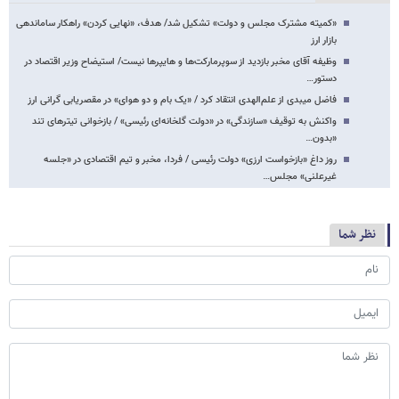
«کمیته‌ مشترک مجلس و دولت» تشکیل شد/ هدف، «نهایی کردن» راهکار ساماندهی
بازار ارز
وظیفه آقای مخبر بازدید از سوپرمارکت‌ها و هایپرها نیست/ استیضاح وزیر اقتصاد در
دستور…
فاضل میبدی از علم‌الهدی انتقاد کرد / «یک بام و دو هوای» در مقصریابی گرانی ارز
واکنش به توقیف «سازندگی» در «دولت گلخانه‌ای رئیسی» / بازخوانی تیترهای تند
«بدون…
روز داغ «بازخواست ارزی» دولت رئیسی / فردا، مخبر و تیم اقتصادی در «جلسه
غیرعلنی» مجلس…
نظر شما