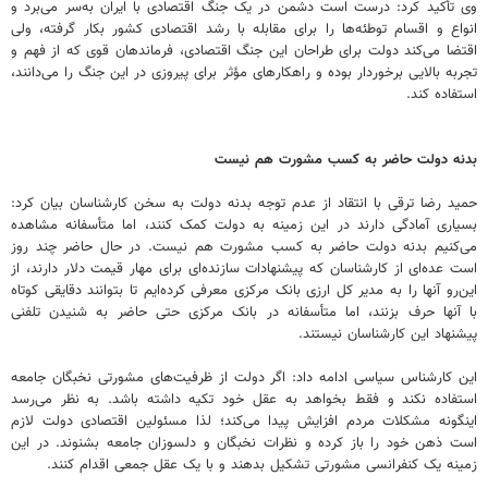
وی تأکید کرد: درست است دشمن در یک جنگ اقتصادی با ایران به‌سر می‌برد و
انواع و اقسام توطئه‌ها را برای مقابله با رشد اقتصادی کشور بکار گرفته، ولی
اقتضا می‌کند دولت برای طراحان این جنگ اقتصادی، فرماندهان قوی که از فهم و
تجربه بالایی برخوردار بوده و راهکارهای مؤثر برای پیروزی در این جنگ را می‌دانند،
استفاده کند.
بدنه دولت حاضر به کسب مشورت هم نیست
حمید رضا ترقی با انتقاد از عدم توجه بدنه دولت به سخن کارشناسان بیان کرد:
بسیاری آمادگی دارند در این زمینه به دولت کمک کنند، اما متأسفانه مشاهده
می‌کنیم بدنه دولت حاضر به کسب مشورت هم نیست. در حال حاضر چند روز
است عده‌ای از کارشناسان که پیشنهادات سازنده‌ای برای مهار قیمت دلار دارند، از
این‌رو آنها را به مدیر کل ارزی بانک مرکزی معرفی کرده‌ایم تا بتوانند دقایقی کوتاه
با آنها حرف بزنند، اما متأسفانه در بانک مرکزی حتی حاضر به شنیدن تلفنی
پیشنهاد این کارشناسان نیستند.
این کارشناس سیاسی ادامه داد: اگر دولت از ظرفیت‌های مشورتی نخبگان جامعه
استفاده نکند و فقط بخواهد به عقل خود تکیه داشته باشد. به نظر می‌رسد
اینگونه مشکلات مردم افزایش پیدا می‌کند؛ لذا مسئولین اقتصادی دولت لازم
است ذهن خود را باز کرده و نظرات نخبگان و دلسوزان جامعه بشنوند. در این
زمینه یک کنفرانسی مشورتی تشکیل بدهند و با یک عقل جمعی اقدام کنند.