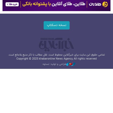
نسخه دسکتاپ
تمامی حقوق این سایت برای خبرآنلاین محفوظ است. نقل مطالب با ذکر منبع بلامانع است.
Copyright © 2025 khabaronline News Agancy, All rights reserved
طراحی و تولید: نستوه