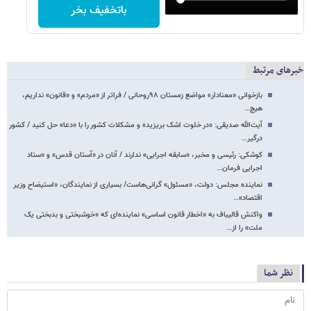
باتخفیف بخر
خبرهای مرتبط
بازخوانی «معنادار» مواضع زمستان ۹۸روحانی / فراتر از «مردم» و «قانون» نداریم،
هیچ…
آیت‌الله صدیقی: «در خلوت اشک بریزید» و مشکلات کشور را با «دعا» حل کنید / کشور
درگیر…
کوشکی: رئیسی و مخبر، «سابقه اجرایی» ندارند / آنان در «آستان قدس» و «ستاد
اجرایی فرمان…
نماینده مجلس: دولت، «مسئول» گرانی‌هاست/ بسیاری از نمایندگان، «استیضاح وزیر
اقتصاد»…
واکنش قالیباف به «اخطار قانون اساسی» نماینده‌ای که «خوشبختی و بدبختی یک
ملت» را از…
نظر شما