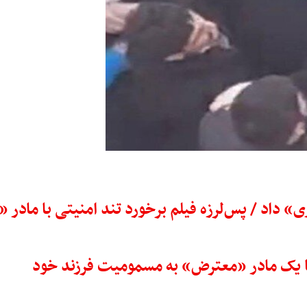
 داد / پس‌لرزه فیلم برخورد تند امنیتی با ماد
 با یک مادر «معترض» به مسمومیت فرزند خود