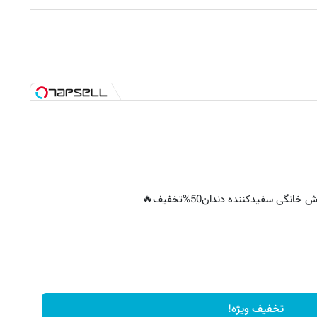
خانگی سفیدکننده دندان50%تخفیف🔥
تخفیف ویژه!