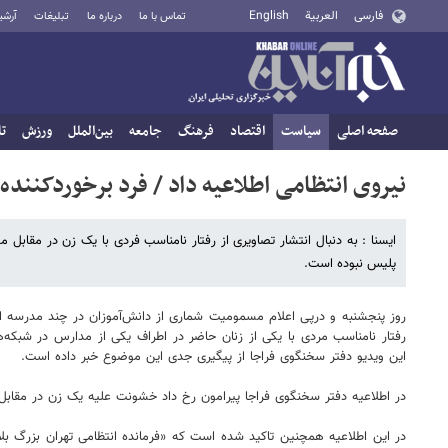
فارسی
العربية
English
تماس با ما
درباره ما
تبلیغات
آرشی
صفحه اصلی
سیاست
اقتصاد
فرهنگ
جامعه
بین‌الملل
ورزش
تا
نیروی انتظامی اطلاعیه داد / فرد برخوردکنن
ایسنا : به دنبال انتشار تصاویری از رفتار نامناسب فردی با یک زن در مقابل 
پلیس نبوده است.
روز پنجشنبه و درپی اعلام مسمومیت شماری از دانش‌آموزان در چند مدرسه از 
رفتار نامناسب مردی با یکی از زنان حاضر در اطراف یکی از مدارس در شبکه‌ه
این ویدیو دفتر سخنگوی فراجا از پیگیری جدی این موضوع خبر داده است.
در اطلاعیه‌ دفتر سخنگوی فراجا پیرامون رخ داد خشونت علیه یک زن در مقابل مدرسه ۱۳ آبان آمده است: « کارکنان پلیس هیچ نقشی در آن حا
در این اطلاعیه همچنین تاکید شده است که «فرمانده انتظامی تهران بزرگ بل