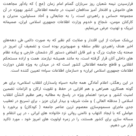
فرارسیدن نیمه شعبان روز سربازان گمنام امام زمان (عج ) که یادآور مجاهدت
های خاموش و افتخار آمیز مدافعان امنیت در جامعه اطلاعاتی کشور بهویژه در آن
مجموعه حساس و راهبردی است، را به جنابعالی و آحاد مسئولین، مدیران و
کارکنان مومن، شجاع و خدوم وزارت اطلاعات جمهوری اسلامی ایران، صمیمانه
تبریک و تهنیت عرض می‌نمایم.
بی‌شک صیانت از این اقتدار و صلابت کم نظیر که به صورت دائمی طی دهه‌های
اخیر هدف راهبردی نظام سلطه و صهیونیزم بوده است و تضعیف آن امروز در
صحنه یک جنایت بزرگ و غیر قابل اغماض دستور کار دشمنان خارجی و پیاده نظام
های داخلی آنان قرار گرفته است، به مانند همیشه نیازمند همت و اراده مستحکم
انقلابی و قاطع جامعه اطلاعاتی کشور است که در میدان به ویژه نقش «وزارت
اطلاعات جمهوری اسلامی ایران» و «سازمان اطلاعات سپاه» تعیین کننده است.
در این رهگذر، اعلام آمادگی همه جانبه «سپاه پاسداران انقلاب اسلامی» برای هر
گونه همکاری، همراهی و هم افزایی در حفظ و تقویت ارکان و الزامات تضمین
امنیت کشور و مردم؛ اهتمام ویژه در پاسخ به مطالبه رهبر عظیم الشأن انقلاب
اسلامی ( مدظله العالی ) و ملت شریف و بیدار ایران عزیز ، برای تسریع در تعقیب
جدی ماجرای مسموم‌سازی معصوم ترین عناصر جامعه ( کودکان) و برخورد با
عواملی که با ایجاد التهاب و ناامنی روانی نزد خانواده های ایرانی ، در پی انتقام و
مساله سازی برای کشور هستند، را در زمره اولویت های امروز خود ، مورد تاکید
قرار می دهیم.