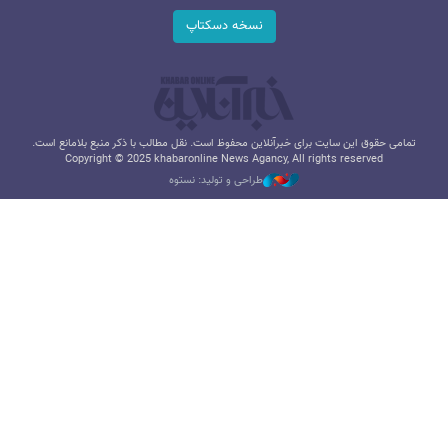
نسخه دسکتاپ
تمامی حقوق این سایت برای خبرآنلاین محفوظ است. نقل مطالب با ذکر منبع بلامانع است.
Copyright © 2025 khabaronline News Agancy, All rights reserved
طراحی و تولید: نستوه