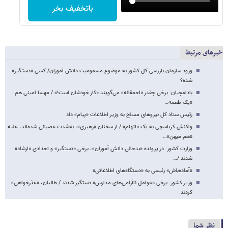
باتخفیف بخر
خبرهای مرتبط
ورود سازمان بازرسی کل کشور به موضوع مسمومیت دانش آموزان/ کسی «دستگیر»
شده؟
بادامچیان: برخی چقدر «احمقانه» می‌گویند «کار خودشان است!» / مهسا امینی هم
«یک طعمه…
رئیس ستاد کل نیروهای مسلح به وزیر اطلاعات «پیام» داد
واکنش کرباسچی به یک «اتهام» / از سخنان «رهبری»، به‌شدت عصبانی شده‌اند، علیه
«هم میهن»…
وزارت کشور: در پرونده «بدحالی دانش آموزان»، برخی «دستگیر» و تعدادی «ارشاد»
شدند /…
«آماده‌باش» رئیسی به «دستگاه‌های اطلاعاتی»
وزیر کشور: برخی «عوامل ناآرامی‌های مدارس» دستگیر شدند / طالبان، «عذرخواهی»
کردند
نظر شما