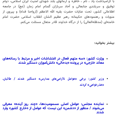
با گرامیداشت یاد ، نام ، خاطره و آرمانهای بلند شهدای امنیت ایران اسلامی، دوام
توفیق و سربلندی جنابعالی و آحاد سربازان گمنام امام زمان (عج) در جامعه
اطلاعاتی کشور، تحت عنایات حضرت بقیه الله الاعظم (ارواحنا فداه) و پیروی از
منویات و رهنمودهای حکیمانه رهبر عظیم الشان انقلاب اسلامی حضرت امام
خامنه‌ای (مدظله‌العالی) را از درگاه خداوند قادر متعال مسئلت می‌کنم.
بیشتر بخوانید:
وزارت کشور: «سه متهم فعال در اغتشاشات اخیر و مرتبط با رسانه‌های
معاند خارجی» در پرونده «بدحالی» دانش‌آموزان دستگیر شدند
وزیر کشور: برخی «عوامل ناآرامی‌های مدارس» دستگیر شدند / طالبان،
«عذرخواهی» کردند
نماینده مجلس: عوامل اصلی مسمومیت‌ها، «چند روز آینده» معرفی
می‌شوند / منظور از «دشمن» این نیست که عوامل از «خارج کشور» وارد
شدند