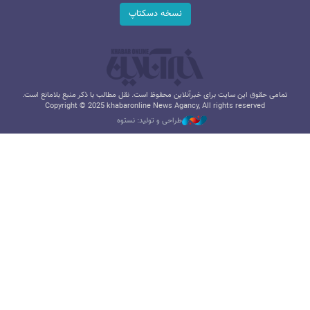
نسخه دسکتاپ
تمامی حقوق این سایت برای خبرآنلاین محفوظ است. نقل مطالب با ذکر منبع بلامانع است.
Copyright © 2025 khabaronline News Agancy, All rights reserved
طراحی و تولید: نستوه