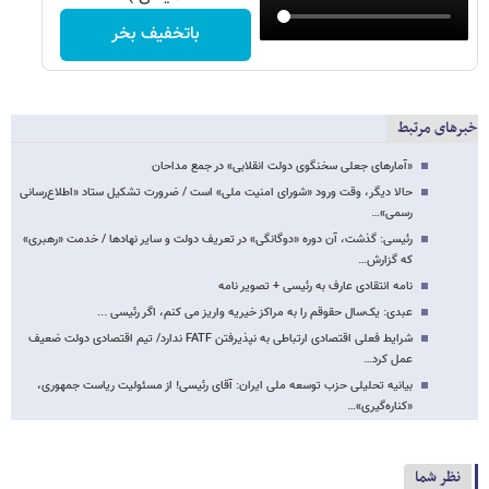
باتخفیف بخر
خبرهای مرتبط
«آمارهای جعلی سخنگوی دولت انقلابی‌» در جمع مداحان
حالا دیگر، وقت ورود «شورای امنیت ملی» است / ضرورت تشکیل ستاد «اطلاع‌رسانی
رسمی»…
رئیسی: گذشت، آن دوره «دوگانگی» در تعریف دولت و سایر نهادها / خدمت «رهبری»
که گزارش…
نامه انتقادی عارف به رئیسی + تصویر نامه
عبدی: یک‌سال حقوقم را به مراکز خیریه واریز می کنم، اگر رئیسی ...
شرایط فعلی اقتصادی ارتباطی به نپذیرفتن FATF ندارد/ تیم اقتصادی دولت ضعیف
عمل کرد…
بیانیه تحلیلی حزب توسعه ملی ایران: آقای رئیسی! از مسئولیت ریاست جمهوری،
«کناره‌گیری»…
نظر شما