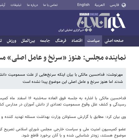
فارسی
العربية
English
تماس با ما
درباره ما
تبلیغات
آرشی
صفحه اصلی
سیاست
اقتصاد
فرهنگ
جامعه
بین‌الملل
ورزش
تا
نماینده مجلس: هنوز «سرنخ و عامل اصلی» مس
مهرنوشت: فداحسین مالکی با بیان اینکه سرنخ‌هایی از علت مسمومیت دانش
شدند اما هنوز سرنخ و عامل اصلی این موضوع پیدا نشده است
فداحسین مالکی با اشاره
رسیدگی و کشف علل وقوع مسمومیت تعدادی از دانش آموزان در مدارس کشور با
وی بیان کرد: مطابق با گزارش مسئولان وزارت بهداشت مسئله تهدید کننده و 
عضو کمیسیون امنیت ملی و سیاست خارجی مجلس شورای اسلامی تصریح کرد: ب
موضوع هستند، زودتر شناسایی شده و با آنان برخورد قاطع شود.