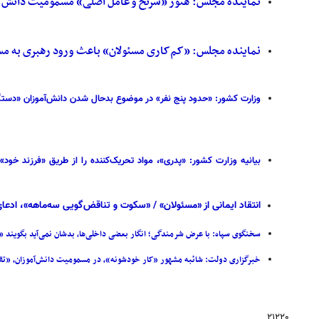
نماینده مجلس: هنوز «سرنخ و عامل اصلی» مسمومیت دانش آم
نماینده مجلس: «کم‌کاری مسئولان» باعث ورود رهبری به مس
وزارت کشور: «حدود پنج نفر» در موضوع بدحال شدن دانش‌آموزان «دستگیر» شده‌اند / بازداشت‌ها در «۶ استان» بود
بیانیه وزارت کشور: «پدری»، مواد تحریک‌کننده را از طریق «فرزند خود
انتقاد ایمانی از «مسئولان» / «سکوت و تناقض‌گویی سه‌ماهه»، ادعا
سخنگوی سپاه: با عرض شرمندگی؛ انگار بعضی داخلی‌ها، بدشان نمی‌آید بگویند «
خبرگزاری دولت: شائبه مشهور «کار خودشونه»، در مسمومیت دانش‌آموزان، «تقویت شده» / 
۲۱۲۲۰