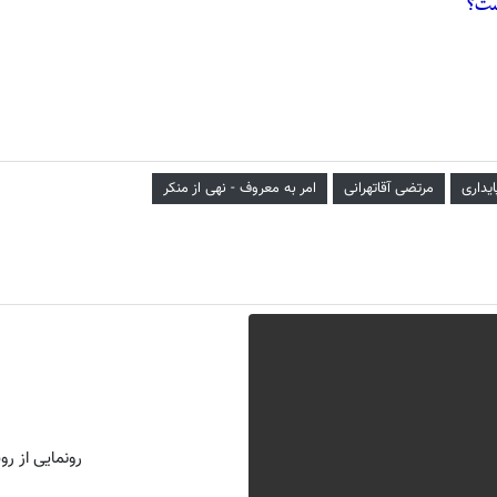
ست؟
ایداری
مرتضی آقاتهرانی
امر به معروف - نهی از منکر
رونمایی از روش 