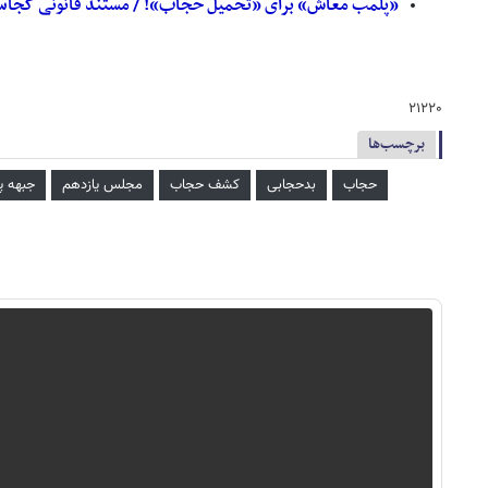
«پلمب معاش» برای «تحمیل حجاب»! / مستند قانونی کجا
۲۱۲۲۰
برچسب‌ها
حجاب
بدحجابی
کشف حجاب
مجلس یازدهم
جبهه پ