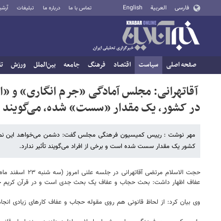
فارسی
العربية
English
تماس با ما
درباره ما
تبلیغات
آرشی
صفحه اصلی
سیاست
اقتصاد
فرهنگ
جامعه
بین‌الملل
ورزش
تا
آقاتهرانی: مجلس آمادگی «جرم انگاری» و «اصل
در کشور، یک مقدار «سست» شده، می‌گویند «ت
مهر نوشت : رییس کمیسیون فرهنگی مجلس گفت: دشمن می‌خواهد این نماد ج
کشور یک مقدار سست شده است و برخی از افراد می‌گویند تأثیر ندارد.
حجت الاسلام مرتض
عفاف اظهار داشت: بحث حجاب و عفاف یک بحث جدی است و در قرآن کریم ح
وی بیان کرد: از لحاظ قانونی هم روی مقوله حجاب و عفاف کارهای زیادی انجام ش