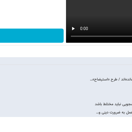
نده‌اند / طرح «استیضاح»…
جویی نباید مختلط باشد
 عمل به ضرورت دینی و…