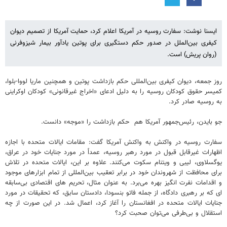
ایسنا نوشت: سفارت روسیه در آمریکا اعلام کرد، حمایت آمریکا از تصمیم دیوان
کیفری بین‌الملل در صدور حکم دستگیری برای پوتین یادآور بیمار شیزوفرنی
(روان پریش) است.
روز جمعه، دیوان کیفری بین‌المللی حکم بازداشت پوتین و همچنین ماریا لووا-بلوا،
کمیسر حقوق کودکان روسیه را به دلیل ادعای «اخراج غیرقانونی» کودکان اوکراینی
به روسیه صادر کرد.
جو بایدن، رئیس‌جمهور آمریکا هم حکم بازداشت را «موجه» دانست.
سفارت روسیه در واکنش به واکنش آمریکا گفت: مقامات ایالات متحده با اجازه
اظهارات غیرقابل قبول در مورد رهبر روسیه، عمداً در مورد جنایات خود در عراق،
یوگسلاوی، لیبی و ویتنام سکوت می‌کنند. علاوه بر این، ایالات متحده در تلاش
برای محافظت از شهروندان خود در برابر تعقیب بین‌المللی از تمام ابزارهای موجود
و اقدامات نفرت انگیز بهره می‌برد. به عنوان مثال، تحریم های اقتصادی بی‌سابقه
ای که بر رهبری دادگاه، از جمله فاتو بنسودا، دادستان سابق، که تحقیقات در مورد
جنایات ایالات متحده در افغانستان را آغاز کرد، اعمال شد. در این صورت از چه
استقلال و بی‌طرفی می‌توان صحبت کرد؟