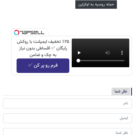
حمله روسیه به اوکراین
٪۲۵ تخفیف ایمپلنت با روکش
رایگان ✅ اقساطی بدون نیاز
به چک و ضامن
فرم رو پر کن ✅
نظر شما