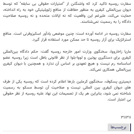
سفارت روسیه تاکید کرد که واشنگتن از "امتیازات حقوقی بی سابقه" که توسط
دیوان بین‌المللی کیفری به منظور حفاظت از منافع ژئوپلیتیکی خود به راه انداخته،
حمایت می‌کند، علیرغم این واقعیت که نه ایالات متحده و نه روسیه صلاحیت
دادگاه را به رسمیت نمی‌شناسند.
سفارت روسیه در ادامه آورده است: چنین موضعی یادآور اسکیزوفرنی است. منافع
استراتژیک برای آزار روسیه تا حد ممکن مورد استفاده قرار گیرد.
ماریا زاخارووا، سخنگوی وزارت امور خارجه روسیه گفت: حکم دادگاه بین‌المللی
کیفری برای دستگیری پوتین و لووا-بلوا از نظر قانونی باطل است زیرا روسیه عضو
اساسنامه رم نیست و هیچ تعهدی بر اساس آن ندارد و همچنین با دیوان کیفری
بین‌المللی همکاری نمی‌کند.
دیمیتری پسکوف، سخنگوی کرملین بارها اعلام کرده است که روسیه یکی از طرف
های دیوان کیفری بین المللی نیست و صلاحیت آن توسط مسکو به رسمیت
شناخته نمی شود، بنابراین هر یک از تصمیمات این نهاد علیه روسیه از نظر حقوقی
بی اعتبار است.
۳۱۱۳۱۱
برچسب‌ها