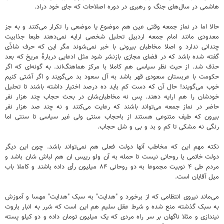
هاشمی در سال‌های جنگ و رهبری در دوره اصلاحات که جای خود دراد.
حالا اما در نماز جمعه وقتی عین هم موضوع یا موضعی را تکرار می‌کنند و به جز
معدودی مانند امام جمعه اردبیل تحلیل شخصی ارایه نمی‌دهند طبعا جذابیت
چندانی ندارد و اصلا مخاطبان بیرونی با خبر نمی‌شوند مگر این که حرف شاذّی
گفته شده باشد که در فضای مجازی بازنشر شود مثل ادعایی دربارۀ مریخ که بعد
حذف شد. از حیث نظر سیاسی هم کاملا با مرکز هماهنگ‌اند. به گونه‌ای که اگر
حکومت با عربستان سعودی قهر باشد به آل سعود بد می‌گویند و اگر آشتی کنیم
خوب می‌گویند! حال آن که دست کم باید ده درصد اختیار داشته باشند تا تحلیل
خودشان را هم ارایه دهند. پس نه مخاطبان‌شان در بحث حجاب چند هزار نفر
حاضر در نماز جمعه می‌تواند باشند که رعایت می‌کنند و نه چند صد هزار نفر
بیرون که طیف متنوعی هستند از باحجاب سنتی ولی غیر سیاسی تا سنتی اما
رنگی نه مشکی تا کم و بد و بی و شل حجاب.
نکته مهم این که مخاطب آنها دولت فعلی هم نمی‌تواند باشد. چون این دیگر
دولت خاتمی یا روحانی نیست تا حمله به آن ولو رییس ان هم لباش شان باشد و
مردم طی ۴ نوبیت مجموعا به دو روحانی ۸۴ میلیون رأی داده باشند و کاملا باب
میل آقایان است.
می‌ماند نیروی انتظامی که از برخورد و "هدایت" به سبک "هدایت" مهسا و آموزش
به سبک گذشته منع شده و شرط عقل سلیم هم این است که شرر به انبار باروت
نیندازی و مثلا ناگهان بر سر راه مردی که یک میلیون تومان داده و دو کیلو پسته