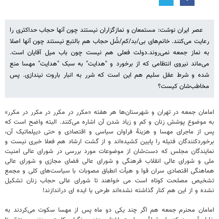
عصر ایران نوشت: مستمعان و نمازگزاران نیستند چون آنها حجاب حداکثری را
رعایت می‌کنند. خانم‌های بی/بد/‌کم/شُل حجاب هم بالتبع نیستند چون آنها اصلا
به نماز جمعه نمی‌روند.دولت فعلی هم نیست چون باب میل آقایان است.
می‌ماند نیروی انتظامی که از برخورد و "هدایت" به سبک "هدایت" مهسا منع
شده و شرط عقل سلیم هم این است که شرر به انبار باروت نیندازی. پس
مخاطب‌شان کیست؟
امامان جمعه در تهران و شهرستان‌ها هر هفته «مکرر در مکرر در مکرر در مکرر»
به موضوع پوشش زنان و کم و زیاد شدن آن اشاره می‌کنند. البته واضح است که
پس از ماجرای مهسا و هزینۀ فراوان سیاسی و اقتصادی و حتی دیپلماتیک آن،
برخوردکنندگان فتیله را پایین کشیده‌اند و از گشت ارشاد هم فعلا خبری نیست و
نمایندگان مجلس که دست‌شان از موضوعات مورد بررسی در شورای عالی امنیت
ملی و شورای عالی انقلاب فرهنگی و شورای عالی فضای مجازی و شورای عالی
هماهنگی اقتصادی سران قوا و هیأت انطباق مصوبات با سیاست‌های کلی و مجمع
تشخیص مصلحت کوتاه است می خواهند تا شورای عالی حجاب زنان تشکیل
نشده و از این هم کنار گذاشته نشده‌اند طرحی یا ایده ای دراندازند!
امامان محنرم جمعه هم اگر چند یکی دو ماه پس از مهسا سکوت می‌کردند به