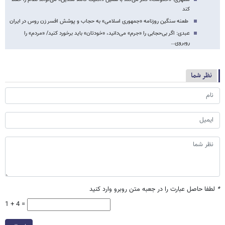
کند
طعنه سنگین روزنامه «جمهوری اسلامی» به حجاب و پوشش افسر زن روس در ایران
عبدی: اگر بی‌حجابی را «جرم» می‌دانید، «خودتان» باید برخورد کنید/ «مردم» را
روبروی…
نظر شما
*
لطفا حاصل عبارت را در جعبه متن روبرو وارد کنید
1 + 4 =