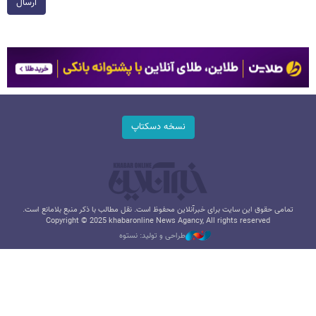
ارسال
نسخه دسکتاپ
تمامی حقوق این سایت برای خبرآنلاین محفوظ است. نقل مطالب با ذکر منبع بلامانع است.
Copyright © 2025 khabaronline News Agancy, All rights reserved
طراحی و تولید: نستوه