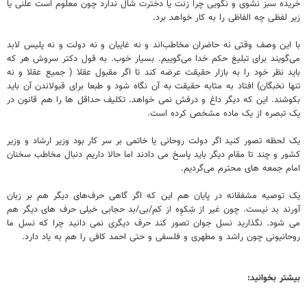
خریده سبز نشوی و نگویی چرا زنت یا دخترت شال ندارد چون معلوم است علنی یا
زیر لفظی چه الفاظی را به کار خواهد برد.
با این وصف وقتی نه حاضران مخاطب‌اند و نه غایبان و نه دولت و نه پلیس لابد
می‌گویند برای تبلیغ حکم خدا می‌گوییم. بسیار خوب. به قول دکتر سروش هر که
باید نظر خود را به بازار حقیقت عرضه کند تا اگر مقبول عقلا ( جمیع عقلا و نه
تنها نخبگان) افتاد به مثابه حقیقت به آن نگاه شود و طبعا برای قبولاندن آن باید
بکوشند. این که دیگر داغ و درفش نمی خواهد. تکلیف حداقل ها را هم قانون در
یک تبصره از یک ماده مشخص کرده است.
یک لحظه تصور کنید اگر دولت روحانی یا خاتمی بر سر کار بود وزیر ارشاد و وزیر
کشور و چند تا مقام دیگر باید پاسخ می دادند اما حالا داریم دنبال مخاطب سخنان
امام جمعه های محترم می‌گردیم.
یک توصیه مشفقانه در پایان هم این که اگر گاهی حرف‌های دیگر هم بر زبان
آورند بد نیست. چون غیر از شِکوِه از کم/بی/بد حجابی خیلی حرف های دیگر هم
می شود. نگذارید نسل جوان تصور کند حرف دیگری نمی دانید چرا که نسل ما
روحانیونی چون راشد و مطهری و فلسفی و حتی احمد کافی را هم به یاد دارد.
بیشتر بخوانید: