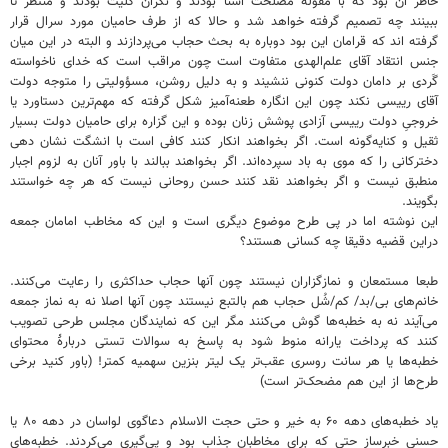
خاطر آن بود که با مقولۀ مصلحت اشنا بودند و نگران کلیت بودند و منتظر تا
ببینند چه تصمیم گرفته خواهد شد و حالا که از طرف حامیان مورد سرال قرار
گرفته اند که قرامان این بود دوباره به بحث حجاب می‌پردازند و البته در این میان
جنس انتقاد آقای علم‌الهدی متفاوت است چون مراقب است که خدای ناخواسته
گَردی بر دامان دولت کنونی ننشیند و به دلیل روشن، مسؤولیتی را متوجه دولت
آقای رییسی نکند چون این انگاره طعنه‌آمیز شکل گرفته که مهم‌ترین دستاورد یا
خروجیِ دولت رییسی آزادی پوشش زنان بوده و این گزاره برای حامیان دولت بسیار
ثقیل و کنایه‌گونه است. اگر بخواهند انکار کنند کافی است با انشگت نشان دهی
دخترکانی را که موی به باد سپرده‌اند. اگر بخواهند ببالند با باور آنان به لزوم اجبار
منطبق نیست و اگر بخواهند نقد کنند حسن روحانی نیست که هر چه خواستند
بگویند.
این نوشته اما در پی طرح موضوع دیگری است و این که مخاطب امامان جمعه
دراین قضیه دقیقا چه کسانی هستند؟
طبعا مستمعان و نمازگزاران نیستند چون آنها حجاب حداکثری را رعایت می‌کنند.
خانم‌های بی/بد/ کم/شُل حجاب هم بالتبع نیستند چون آنها اصلا نه به نماز جمعه
می‌آیند نه به خطبه‌ها گوش می‌کنند مگر این که نمایندگان مجلس طرحی تصویب
کنند که پرداخت یارانه منوط شود به پاسخ به سوالات تستی دربارۀ محتوای
خطبه‌ها یا هر سانت روسری عقب‌تر یک لیتر بنزین سهمیه کمتر! (باور کنید برخی
طرح‌ها از این هم مضحک‌تر است)
یاد خطبه‌های دهه ۶۰ به خیر و حتی حجت الاسلام دعاگوی لواسان در دهه ۸۰ یا
حسنی خبرساز حتی که برای مخاطبان جذاب بود و پی‌گیری می‌کردند. خطبه‌های