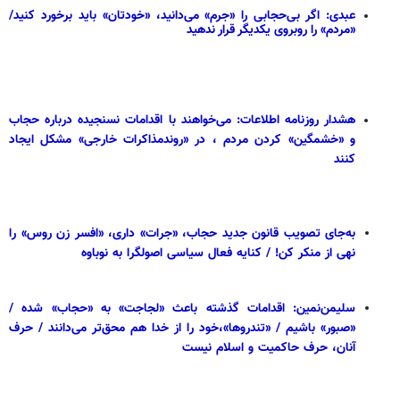
عبدی: اگر بی‌حجابی را «جرم» می‌دانید، «خودتان» باید برخورد کنید/
«مردم» را روبروی یکدیگر قرار ندهید
هشدار روزنامه اطلاعات: می‌خواهند با اقدامات نسنجیده درباره حجاب
و «خشمگین» کردن مردم ، در «روندمذاکرات خارجی» مشکل ایجاد
کنند
به‌جای تصویب قانون جدید حجاب، «جرات» داری، «افسر زن روس» را
نهی از منکر کن! / کنایه فعال سیاسی اصولگرا به نوباوه
سلیمن‌نمین: اقدامات گذشته باعث «لجاجت» به «حجاب» شده /
«صبور» باشیم / «تندروها»،خود را از خدا هم محق‌تر می‌دانند / حرف
آنان، حرف حاکمیت و اسلام نیست