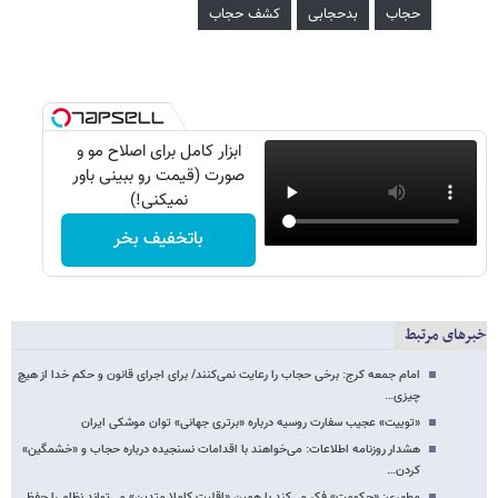
حجاب
بدحجابی
کشف حجاب
ابزار کامل برای اصلاح مو و
صورت (قیمت رو ببینی باور
نمیکنی!)
باتخفیف بخر
خبرهای مرتبط
امام جمعه کرج: برخی حجاب را رعایت نمی‌کنند/ برای اجرای قانون و حکم خدا از هیچ
چیزی…
«توییت» عجیب سفارت روسیه درباره «برتری جهانی» توان موشکی ایران
هشدار روزنامه اطلاعات: می‌خواهند با اقدامات نسنجیده درباره حجاب و «خشمگین»
کردن…
مطهری: «حکومت» فکر می‌کند با همین «اقلیت کاملا متدین» می‌تواند نظام را حفظ