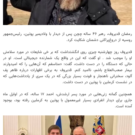
رمضان قدیروف، رهبر ۴۶ ساله چچن پس از دیدار با ولادیمیر پوتین، رئیس‌جمهور
روسیه از دروغ‌پراکنی دشمنان شکایت کرد.
قدیروف روز چهارشنبه چیزی روی انگشتداشت که بر خی شایعات در مورد سلامتی
او را موجب شد . او گفت که این در واقع یک شمارنده دیجیتالی است. او در
حالی که دستگاه را در دست داشت، گفت: «متاسفم که آن‌هایی را که امیدوارند
بیمار صعب‌العلاج باشم، ناامید کنم. قدیروف به برخی اظهارات درباره ظاهر پف
آلود، سخنرانی ناهنجار و فونت بسیار بزرگی که در یک سری از یادداشت‌هایی که
در نشست کرملین با پوتین در دست داشت.
همچنین گمانه زنی‌هایی در مورد پسر ارشدش، احمد ۱۷ ساله، که در اوایل ماه
جاری برای دیدار انفرادی بسیار غیرمعمول با پوتین به کرملین رفته بود، بوجود
آمده است.