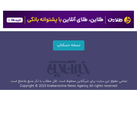
نسخه دسکتاپ
تمامی حقوق این سایت برای خبرآنلاین محفوظ است. نقل مطالب با ذکر منبع بلامانع است.
Copyright © 2025 khabaronline News Agancy, All rights reserved
طراحی و تولید: نستوه