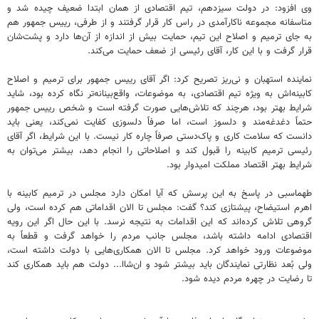
وی افزود: در دولت سیزدهم، تیم اقتصادی از همان ابتدا ضعیف چیده شد و
متاسفانه مجموعه ناکارآمدی در راس کار قرار گرفتند و از طرفی، رییس جمهور هم
به جای ترمیم و اصلاح این تیم، حمایت بیش از اندازه از آن‌ها دارد و پشت‌شان
قرار گرفت و با این کار، آقای رئیسی از ضعف حمایت می‌کند.
نماینده استهبان و نی‌ریز تصریح کرد: اگر آقای رییس جمهور برای ترمیم و اصلاح
کابینه‌اش به ویژه تیم اقتصادی، به موضوعات، واقع‌بینانه‌تر نگاه کرده بود، شاید
شرایط بهتر بود، هرچند که تلاش‌هایی صورت گرفته است و شخص رییس جمهور
حتماً دغدغه‌مند و دلسوز است، اما صرفاً دلسوزی کفایت نمی‌کند، یعنی باید
دانست که سلامت کاری و پاک‌دستی صرفاً چاره کار نیست. با این شرایط، اگر آقای
رئیسی ترمیم کابینه را قبول کند و اصلاحاتی را انجام دهد، بیشتر می‌توان به
شرایط بهتر اقتصاد مملکت امیدوار بود.
طهماسبی در پاسخ به این پرسش که آیا امکان دارد مجلس در ترمیم کابینه با
اهرم استیضاح، پیشتازی کند؟ گفت: مجلس تا الان اقداماتی هم کرده است، ولی
گروهی تلاش کرده‌اند که این اقدامات به نتیجه نرسد. با این حال اگر این رویه
اقتصادی ادامه داشته باشد، مجلس جانب مردم را خواهد گرفت و قطعاً به
موضوعات ورود خواهد کرد. مجلس تا الان همکاری‌هایی با دولت داشته است،
ولی بُعد نظارتی نمایندگان باید بیشتر شود و ان‌شاا... دولت هم باید همکاری کند
تا رضایت در چهره مردم دیده شود.