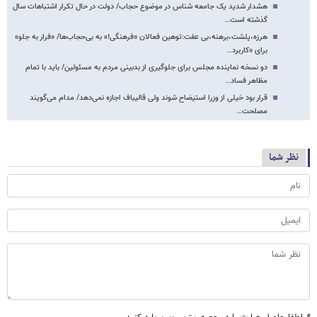
هشدار شدید یک جامعه شناس در موضوع حجاب/ ‏دولت در حال تکرار اشتباهات سال
گذشته است…
هرزه،پلشت،برهنه،بی عفت:توهین فعالان «فرهنگی!» به بی‌حجاب‌ها/ «فرار به جلو»
برای «کاربرد…
دو نسخه نماینده مجلس برای جلوگیری از بدبینی مردم به مسئولین/ باید با تمام
مظاهر فساد…
قرار بود خیلی از وزرا استیضاح شوند ولی قالیباف اجازه نمی‌دهد/ مدام می‌گویند
مصلحت…
نظر شما