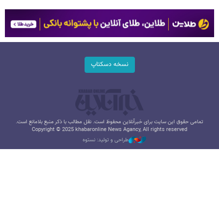
نسخه دسکتاپ
تمامی حقوق این سایت برای خبرآنلاین محفوظ است. نقل مطالب با ذکر منبع بلامانع است.
Copyright © 2025 khabaronline News Agancy, All rights reserved
طراحی و تولید: نستوه