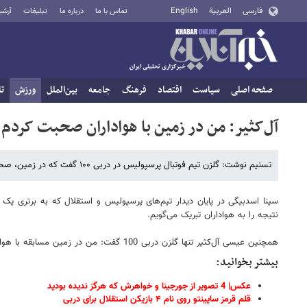
فارسی
العربية
English
تماس با ما
درباره ما
تبلیغات
آرشی
صفحه اصلی
سیاست
اقتصاد
فرهنگ
جامعه
بین‌الملل
ورزش
تا
آل‌کثیر: من در زمین با هواداران صحبت کردم
تسنیم نوشت: گلزن تیم فوتبال پرسپولیس در دربی ۱۰۰ گفت که در زمین، صحبتش را با هواداران این تیم انجام داده است.
سینا اسدبیگی در پایان دیدار تیم‌های پرسپولیس و استقلال که به برتری یک 
نتیجه را به هواداران تبریک می‌گویم.
همچنین عیسی آل‌کثیر تنها گلزن دربی 100 گفت: من در زمین مسابقه با هواداران صحبت کردم.
بیشتر بخوانید:
عکس| 4 تصویر از جورجینا و خواهرش که هرگز ندیده بودید
قلم قرمز ساپینتو روی نام ۴ بازیکن استقلال برای دربی