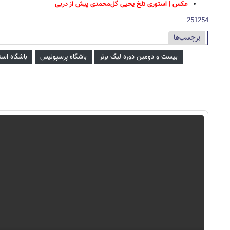
عکس | استوری تلخ یحیی گل‌محمدی پیش از دربی
251254
برچسب‌ها
بیست و دومین دوره لیگ برتر
باشگاه پرسپولیس
باشگاه است