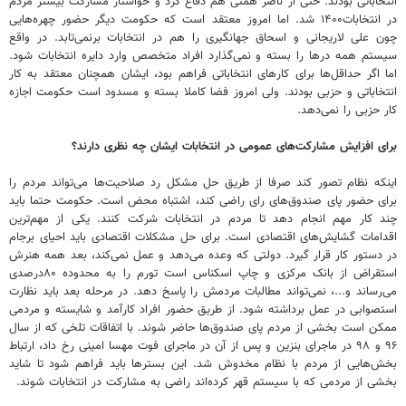
انتخاباتی بودند. حتی از ناصر همتی هم دفاع کرد و خواستار مشارکت بیشتر مردم
در انتخابات۱۴۰۰ شد. اما امروز معتقد است که حکومت دیگر حضور چهره‌هایی
چون علی لاریجانی و اسحاق جهانگیری را هم در انتخابات برنمی‌تابد. در واقع
سیستم همه درها را بسته و نمی‌گذارد افراد متخصص وارد دایره انتخابات شود.
اما اگر حداقل‌ها برای کارهای انتخاباتی فراهم بود، ایشان همچنان معتقد به کار
انتخاباتی و حزبی بودند. ولی امروز فضا کاملا بسته و مسدود است حکومت اجازه
کار حزبی را نمی‌دهد.
‌برای افزایش مشارکت‌های عمومی در انتخابات ایشان چه نظری دارند؟
اینکه نظام تصور کند صرفا از طریق حل مشکل رد صلاحیت‌ها می‌تواند مردم را
برای حضور پای صندوق‌های رای راضی کند، اشتباه محض است. حکومت حتما باید
چند کار مهم انجام دهد تا مردم در انتخابات شرکت کنند. یکی از مهم‌ترین
اقدامات گشایش‌های اقتصادی است. برای حل مشکلات اقتصادی باید احیای برجام
در دستور کار قرار گیرد. دولتی که وعده می‌دهد و عمل نمی‌کند، بعد همه هنرش
استقراض از بانک مرکزی و چاپ اسکناس است تورم را به محدوده ۸۰درصدی
می‌رساند و...، نمی‌تواند مطالبات مردمش را پاسخ دهد. در مرحله بعد باید نظارت
استصوابی در عمل برداشته شود. از طریق حضور افراد کارآمد و شایسته و مردمی
ممکن است بخشی از مردم پای صندوق‌ها حاضر شوند. با اتفاقات تلخی که از سال
۹۶ و ۹۸ در ماجرای بنزین و پس از آن در ماجرای فوت مهسا امینی رخ داد، ارتباط
بخش‌هایی از مردم با نظام مخدوش شد. این بسترها باید فراهم شود تا شاید
بخشی از مردمی که با سیستم قهر کرده‌اند راضی به مشارکت در انتخابات شوند.