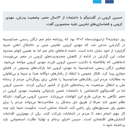
حسین کروبی در گفت‌وگو با «اعتماد» از ۱۳سال حصر، وضعیت پدرش، مهدی
کروبی و فضاسازی‌های تخریبی علیه محصورین گفت.
روز دوشنبه۴ اردیبهشت‌ماه ۱۴۰۲ بود که روزنامه جام جم ارگان رسمی صداوسیما
در گزارشی مدعی شد که مهدی کروبی علایمی مبنی بر «اختلال ذهنی شبیه
آلزایمر» از خود نشان داده است. دامنه ادعاهای جام جم اما به همین اتهام محدود
نماند، این گزارش در ادامه از کاهش محدودیت‌های کروبی در حصر می‌نویسد؛
ادعاهایی که بلافاصله با تکذیب حسین کروبی فرزند مهدی کروبی مواجه می‌شود.
توهین ارگان رسمی صداوسیما به مهدی کروبی اما بازتاب‌های وسیعی در فضای
مجازی پیدا کرد. افکار عمومی با انتقاد از رفتارهای دوگانه صدا و سیما و بی‌تفاوتی
به مطالبات مردم این رفتارهای صداوسیما را عاملی برای رویگردانی مردم از رسانه
ملی و انتقال مرجعیت به رسانه‌های خارج از کشور ارزیابی کردند. حسین کروبی
اما در گفت‌وگوی اختصاصی با «اعتماد» ضمن بازخوانی وضعیت مهدی کروبی در
حصر نگاهی به چرایی طرح این اتهامات می‌پردازد. حسین کروبی می‌گوید: «اینکه
نظام تصور کند صرفا از طریق حل مشکل رد صلاحیت‌ها می‌تواند مردم را برای
حضور پای صندوق‌های رای راضی کند، اشتباه محض است. حکومت حتما باید چند
کار مهم انجام دهد تا مردم در انتخابات شرکت کنند. یکی از مهم‌ترین اقدامات
گشایش‌های اقتصادی است. سپس احیای برجام و نهایتا نظارت استصوابی باید
برداشته شود.»