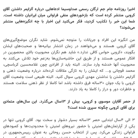
‌اخیرا روزنامه جام جم ارگان رسمی صداوسیما ادعاهایی درباره آلزایمر داشتن آقای
کروبی منتشر کرده است که بازخوردهای منفی فراوانی میان ایرانیان داشته است.
شما این خبر را تکذیب کردید، فکر می‌کنید این اخبار با چه انگیزه‌هایی منتشر
می‌شوند؟
من انگیزه این افراد و جریانات را متوجه نمی‌شوم. شاید نگران موضع‌گیری‌های
آقای کروبی هستند و می‌خواهند در زمان انتشار بیانیه‌ها و صحبت‌های ایشان
بگویند، «کروبی حواس کافی ندارد.» شاید هم نگران محبوبیت بالای محصورین در
افکار عمومی هستند و از طریق این حاشیه‌سازی‌ها به‌زعم خود تلاش می‌کنند به
محبوبیت آنها خدشه وارد سازند. البته باید از افرادی چون غلامحسین کرباسچی،
محمد قوچانی و... که ایشان را به تازگی ملاقات کرده‌اند درباره وضعیت ذهنی و
آلزایمر داشتن یا نداشتن مهدی کروبی سوال کنید. البته طبیعی است وضعیت آقای
کروبی با یک جوان ۳۰ساله فرق داشته باشد اما کاملا از نظر ذهنی سلامت هستند
و خاطرات دور و دراز را کاملا به یاد دارند.
‌از حصر آقایان موسوی و کروبی، بیش از ۱۳سال می‌گذرد. این سال‌های متمادی
برای آقای کروبی چگونه سپری شده است؟
۳ الی ۴سال ابتدایی حصر ۱۳ساله بسیار دشوار و سخت بود. آقای کروبی تنها در
یکی از آپارتمان‌های امنیتی با حضور نیروهای امنیتی با محدودیت‌ها و کمبودهای
فراوانی زندگی می‌کرد. پس از انتخاب حسن روحانی به عنوان رییس‌جمهوری در