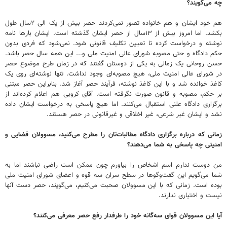
چه می‌گویند؟
هم خود ایشان و هم خانواده تصور نمی‌کردند حصر بیش از یک الی ۲سال طول
بکشد. اما امروز بیش از ۱۳سال از حصر ایشان گذشته است. ایشان بارها نامه
نوشته و درخواست کرده تا تعیین تکلیف قانونی شود. نمی‌شود که فردی بدون
حکم دادگاه و حتی مصوبه شورای عالی امنیت ملی و... این همه سال حصر باشد.
حسن روحانی یک زمانی به یکی از دوستان گفتند که در زمان طرح موضوع حصر
در شورای عالی امنیت ملی، هیچ مصوبه‌ای وجود نداشت. تنها نوشته‌ای روی یک
کاغذ خوانده شد و با این کاغذ نوشته، فرآیند حصر آغاز شد. بنابراین حصر مبتنی
بر حکم، مصوبه و قانون صورت نگرفته است. آقای کروبی هم اعلام کرده‌اند از
برگزاری دادگاه علنی استقبال می‌کنند. اما هیچ پاسخی به درخواست ایشان داده
نشد و ایشان غیر شرعی، غیر اخلاقی و غیرقانونی در حصر هستند.
‌زمانی که درباره برگزاری دادگاه مطالبات‌تان را مطرح می‌کنید، مسوولان قضایی و
امنیتی چه پاسخی به شما می‌دهند؟
من دوست ندارم اسم اشخاص را بیاورم چون ممکن است راضی نباشند اما به
شما می‌گویم این گفت‌وگوها در سطح سران سه قوه و اعضای شورای امنیت ملی
بوده است. زمانی که با این مسوولان صحبت می‌کنیم، می‌گویند، حصر دست آنها
نیست و اختیاری ندارند.
‌آیا این مسوولان قوای سه‌گانه خود را طرفدار رفع حصر معرفی می‌کنند؟