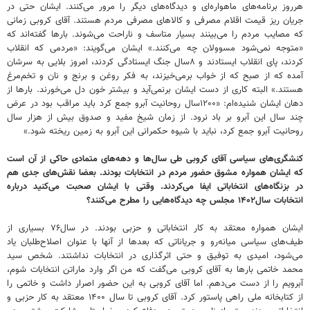
هرروز برنامه‌های ماهواره‌ای و دیدگاه‌های دیگر را مرور می‌کنند. ایشان حتی در
جریان ریز قیمت اقلام مصرفی و کالاهای مصرفی مردم هستند. آقای کروبی زمانی
که مصایب مردم را می‌بینند بسیار متاسف و ناراحت می‌شوند. بارها گفته‌اند که
«متوجه نمی‌شود مسوولان چه می‌کنند.» ایشان می‌گویند: «مردمی که انقلاب
کردند، پای انقلاب ایستادند و ۸سال جنگ ایستادگی کردند، امروز بلایی به سرشان
آمده که از صبح که از خواب برمی‌خیزند، به فکر روغن و برنج و نان و تخم‌مرغ
هستند.» البته کاری از دست ایشان برنمی‌آید و بیشتر خون دل می‌خورند. بارها از
دهان ایشان شنیده‌ام: «۱۲۰۰سال روحانیت آبرو جمع کرد باید مراقب بود در عرض
چند سال این آبرو بر باد نرود. از زمان شیخ مفید و صدوق بیش از هزار سال
روحانیت آبرو جمع کرد، نباید با شیوه حکمرانی این آبرو به زمین ریخته شود.»
‌کنشگری‌های سیاسی آقای کروبی طی سال‌ها و دهه‌های متمادی حاکی از آن است
که ایشان همواره مشوق حضور مردم در انتخابات بودند. بعضا نقش‌های جدی هم
در بزنگاه‌های انتخاباتی ایفا می‌کردند. وقتی با ایشان صحبت می‌کنید درباره
انتخابات سال۱۴۰۲ مجلس چه دیدگاه‌هایی را مطرح می‌کنند؟
ایشان همواره معتقد به کار انتخاباتی و حزبی بودند. در سال۷۶ بسیاری از
طیف‌های سیاسی میانه‌رو و جریاناتی که بعدها از آنها با عنوان اصلاح‌طلبان یاد
می‌شود، امیدی به توفیق و حتی اثرگذاری در انتخابات نداشتند. شخص سید
محمد خاتمی بارها به آقای کروبی می‌گفت که من اگر وارد ماراتن انتخابات شوم،
آبرویم را از دست می‌دهم. اما آقای کروبی به این حضور اصرار داشت و خاتمی را
از کتابخانه ملی راهی پاستور کرد. آقای کروبی تا سال ۱۴۰۰ معتقد به کار حزبی و