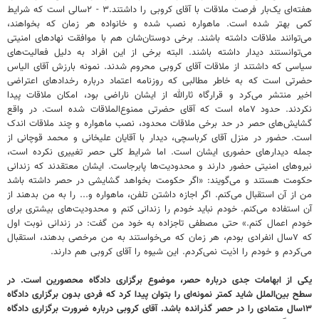
هفته‌ای یک‌بار فرصت ملاقات با آقای کروبی را داشتند.۳ - ۲سالی است که شرایط
کمی بهتر شده است. ماهواره نصب شده و خانواده هر زمان که بخواهند،
می‌توانند ملاقات داشته باشند. برخی دوستان‌شان هم با موافقت نهادهای امنیتی
می‌توانستند دیدار داشته باشند. البته برخی از این افراد به دلیل فعالیت‌های
سیاسی که داشتند از ملاقات آقای کروبی محروم شدند. نمونه بارزش آقای الیاس
حضرتی است که به خاطر مطالبی که روزنامه اعتماد درباره رخدادهای اعتراضی
اخیر منتشر می‌کرد و قرارگاه ثارالله از ایشان ناراضی بود، امکان ملاقات پیدا
نکردند. حدود ۷ماه است که آقای حضرتی ممنوع‌الملاقات شده است. در واقع
گشایش‌های حصر در حد برخی ملاقات محدود، نصب ماهواره و چند ملاقات اندک
است. حضور در منزل آقای کرباسچی، دیدار با آقایان علیخانی و محمد قوچانی از
جمله دیدارهای حضوری ایشان است. اما شرایط کلی حصر تغییری نکرده است،
نیروهای امنیتی حضور دارند و محدودیت‌ها پابرجاست. ایشان معتقدند که زندانی
حکومت هستند و می‌گویند: «اگر حکومت بخواهد گشایشی در حصر داشته باشد
من از آن استقبال می‌کنم. اگر اجازه داشتن تلفن، ماهواره و... را به من بدهند از
آن استفاده می‌کنم. خودم نباید خودم را زندانی کنم و محدودیت‌های بیشتری برای
خودم اعمال کنم.» حتی مصطفی تاجزاده به خود من گفت: در زندانی نوبت اول
که ۷سال انفرادی بودم، هر زمان که می‌خواستند به من مرخصی بدهند، استقبال
می‌کردم و خودم را اذیت نمی‌کردم. این شیوه را آقای کروبی هم دارند.
‌یکی از ابهامات جدی درباره حصر، موضوع برگزاری دادگاه محصورین است. در
سطح بین‌الملل شاید کمتر نمونه‌ای را بتوان پیدا کرد که فردی بدون برگزاری دادگاه
۱۳سال متمادی را در حصر گذرانده باشد. آقای کروبی درباره ضرورت برگزاری دادگاه