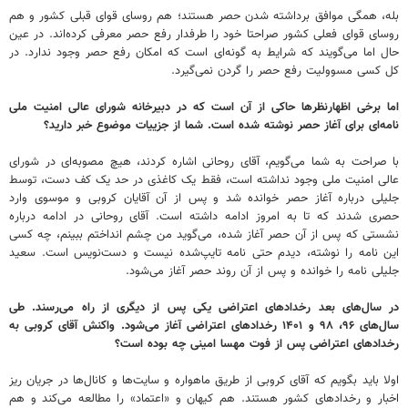
بله، همگی موافق برداشته شدن حصر هستند؛ هم روسای قوای قبلی کشور و هم
روسای قوای فعلی کشور صراحتا خود را طرفدار رفع حصر معرفی کرده‌اند. در عین
حال اما می‌گویند که شرایط به گونه‌ای است که امکان رفع حصر وجود ندارد. در
کل کسی مسوولیت رفع حصر را گردن نمی‌گیرد.
‌اما برخی اظهارنظرها حاکی از آن است که در دبیرخانه شورای عالی امنیت ملی
نامه‌ای برای آغاز حصر نوشته شده است. شما از جزییات موضوع خبر دارید؟
با صراحت به شما می‌گویم، آقای روحانی اشاره کردند، هیچ مصوبه‌ای در شورای
عالی امنیت ملی وجود نداشته است، فقط یک کاغذی در حد یک کف دست، توسط
جلیلی درباره آغاز حصر خوانده شد و پس از آن آقایان کروبی و موسوی وارد
حصری شدند که تا به امروز ادامه داشته است. آقای روحانی در ادامه درباره
نشستی که پس از آن حصر آغاز شده، می‌گوید من چشم انداختم ببینم، چه کسی
این نامه را نوشته، دیدم حتی نامه تایپ‌شده نیست و دست‌نویس است. سعید
جلیلی نامه را خوانده و پس از آن روند حصر آغاز می‌شود.
‌در سال‌های بعد رخدادهای اعتراضی یکی پس از دیگری از راه می‌رسند. طی
سال‌های ۹۶، ۹۸ و ۱۴۰۱ رخدادهای اعتراضی آغاز می‌شود. واکنش آقای کروبی به
رخدادهای اعتراضی پس از فوت مهسا امینی چه بوده است؟
اولا باید بگویم که آقای کروبی از طریق ماهواره و سایت‌ها و کانال‌ها در جریان ریز
اخبار و رخدادهای کشور هستند. هم کیهان و «اعتماد» را مطالعه می‌کند و هم