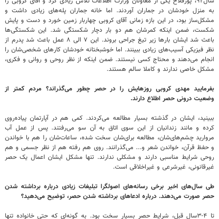
سال۹۲، پورفلاح یکی از معاونان وزارت اطلاعات تلاش زیادی کرد و آقای کروبی را
به منزل خودشان در جماران آوردند. اما خانه جماران پله‌های زیادی داشت و
مشکل‌ساز بود، در این بازه زمانی آقای کروبی چهاربار زمین خورد و دست و پایش
شکست، ضمن اینکه کمرشان هم دو بار دچار شکستگی شد. این شکستگی‌ها
باعث شد ایشان بارها زیر تیغ جراحی بروند. این ۷ الی ۸ عمل باعث شد پدرم از
نظر فیزیکی آسیب‌های زیادی ببینند. اما خوشبختانه خودشان کارهای شخصی‌شان را
انجام می‌دهند و محتاج کسی نیستند. ضمن اینکه از نظر روحی و روانی و فکری،
مشکل خاصی ندارند و کاملا سالم هستند.
‌بفرمایید مهدی کروبی روزهایش را در حصر چطور می‌گذراند؟ مردم کمتر از
وضعیت درونی حصر اطلاع دارند.
ببینید، ایشان در گذشته بسیار مطالعه می‌کردند. کمی هم در آپارتمان پیاده‌روی
کرده و مانند زندانیان از این سوی اتاق به آن سو می‌رفتند. پس از عمل آب
مروارید چشم‌های‌شان، مطالعه برای‌شان سخت شده، ساعات‌شان را هم با خواندن
و حفظ قرآن، خواندن شعر و... می‌گذرانند. روی هم رفته هم از نظر جسمی و هم
روحی شرایط مناسبی دارند و مشکلی ندارند. تنها مشکل ایشان اعمال یک حصر
غیرقانونی، غیرشرعی و غیراخلاقی است.
‌طی سال‌های اخیر برخی رسانه‌های اصولگرا تبلیغات زیادی درباره برداشته شدن
حصر صورت می‌دهند. درباره ادعاهای برداشته شدن حصر، توضیح می‌دهید؟
تا ۴-۳سال قبل، شرایط حصر بسیار سخت بود. به گونه‌ای که حتی خانواده تنها