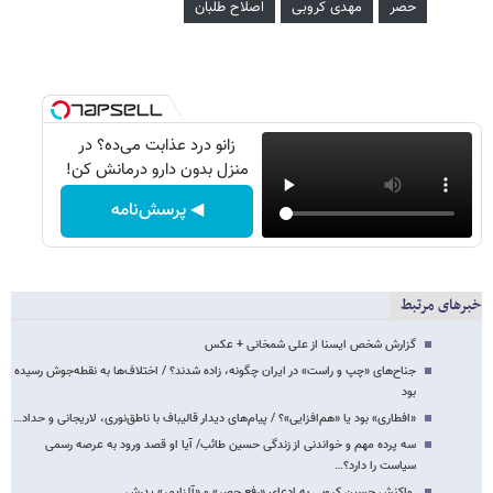
حصر
مهدی کروبی
اصلاح طلبان
زانو درد عذابت می‌ده؟ در
منزل بدون دارو درمانش کن!
◀ پرسش‌نامه
خبرهای مرتبط
گزارش شخص ایسنا از علی شمخانی + عکس
جناح‌های «چپ و راست» در ایران چگونه، زاده شدند؟ / اختلاف‌ها به نقطه‌جوش رسیده
بود
«افطاری» بود یا «هم‌افزایی»؟ / پیام‌های دیدار قالیباف با ناطق‌نوری، لاریجانی و حداد…
سه پرده مهم و خواندنی از زندگی حسین طائب/ آیا او قصد ورود به عرصه رسمی
سیاست را دارد؟…
واکنش حسین کروبی به ادعای «رفع حصر» و «آلزایمر» پدرش