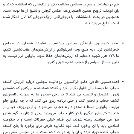
هم در دولت‌ها و هم در مجالس مختلف یکی از ابزارهایی که استفاده کردند و
رای آوردند، ترویج همین ناهنجاری‌ها، عکس گرفتن و تبلیغ آن‌ها بوده است.
همچنین در بحث اغتشاشات، با دروغ‌پراکنی از یک دروغی که الان آشکار شده
است، دفاع می‌کردند.»
عضو کمیسیون فرهنگی مجلس یازدهم و نماینده همدان در مجلس
خاطرنشان کرد: «به هیچ وجه نمی‌توانیم از ارزش‌های‌مان عقب‌نشینی کنیم،
ما ۲۲۸ هزار شهید داده‌ایم که ارزش‌هایمان حفظ شود. بنابراین قرار نیست به
دلیل مسائل سیاسی از حجاب عقب‌نشینی کنیم.
احمدحسینی فلاحی عضو فراکسیون روحانیت مجلس درباره افزایش کشف
حجاب ها توسط زنان اظهار نگرانی کرد و گفت: «مشاهده می‌کنیم که دشمنان
زنان را تشویق و ترغیب می کنند تا در برخی خیابان ها به صورت برنامه‌ریزی
کشف حجاب و تجمع کنند و حتی برنامه ریزی می کنند که با چه ابزاری جلو
بیایند. بنابراین مسئله محدود به حجاب نمی‌شود و این روزها خیلی از
هنجارشکنی‌های دیگری را در کنار حجاب می‌بینید.برخی از زنان با گرم شدن
هوا می خواهند برهنه شوند، این اقدام خیلی خطرناک است و با حکومت
اسلامی باید با آن برخورد کند. قوه قضاییه طرحی برای برخورد با زنان کشف
حجاب کننده تهیه کرده و آن را به دولت داده است ما در مجلس سعی می