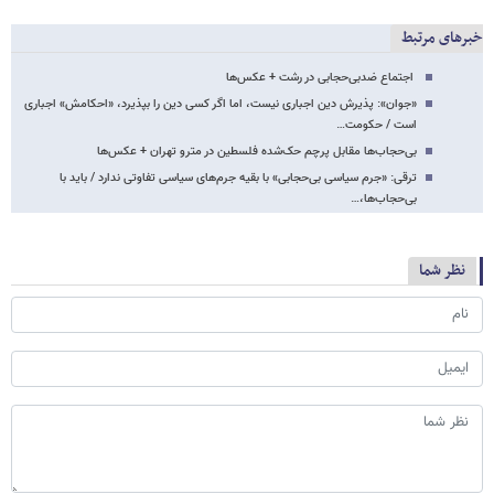
خبرهای مرتبط
اجتماع‌ ضدبی‌حجابی در رشت + عکس‌ها
«جوان»: پذیرش دین اجباری نیست، اما اگر کسی دین را بپذیرد، «احکامش» اجباری
است / حکومت…
بی‌حجاب‌ها مقابل پرچم حک‌شده فلسطین در مترو تهران + عکس‌ها
ترقی: «جرم سیاسی بی‌حجابی» با بقیه جرم‌های سیاسی تفاوتی ندارد / باید با
بی‌حجاب‌ها،…
نظر شما