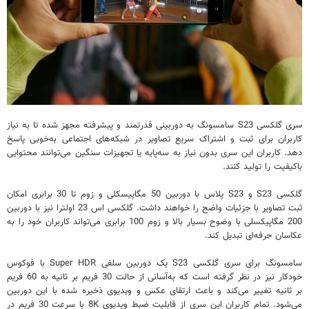
سری گلکسی S23 سامسونگ به دوربینی قدرتمند و پیشرفته مجهز شده تا به نیاز
کاربران برای ثبت و اشتراک سریع تصاویر در شبکه‌های اجتماعی به‌خوبی پاسخ
دهد. کاربران این سری بدون نیاز به سه‌پایه یا تجهیزات سنگین می‌توانند محتوایی
باکیفیت را تولید کنند.
گلکسی S23 و S23 پلاس با دوربین 50 مگاپیسکلی و زوم تا 30 برابری امکان
ثبت تصاویر با جزئیات واضح را خواهند داشت. گلکسی اس 23 اولترا نیز با دوربین
200 مگاپیکسلی با وضوح بسیار بالا و زوم 100 برابری می‌تواند کاربران خود را به
عکاسان حرفه‌ای تبدیل کند.
سامسونگ برای سری گلکسی S23 یک دوربین سلفی Super HDR با فوکوس
خودکار نیز در نظر گرفته است که به‌آسانی از حالت 30 فریم بر ثانیه به 60 فریم
بر ثانیه تغییر می‌کند و باعث ارتقای عکس و ویدیوی ذخیره شده با این دوربین
می‌شود. تمام کاربران این سری از قابلیت ضبط ویدیوی 8K با سرعت 30 فریم در