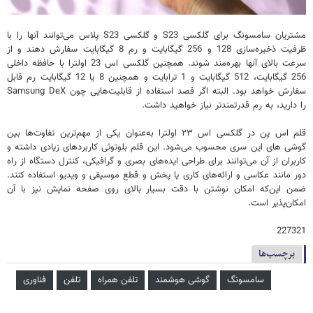
مشتریان سامسونگ برای گلکسی S23 و گلکسی S23 پلاس می‌توانند آنها را با
ظرفیت ذخیره‌سازی 128 و 256 گیگابایت و رم 8 گیگابایت سفارش دهند و از
سرعت بالای آنها بهره‌مند شوند. همچنین گلکسی اس 23 اولترا با حافظه داخلی
256 گیگابایت، 512 گیگابایت و 1 ترابایت و همچنین 8 یا 12 گیگابایت رم قابل
سفارش خواهد بود. البته اگر قصد استفاده از قابلیت‌هایی چون Samsung DeX
را دارید، به رم قدرتمندتر نیاز خواهید داشت.
قلم اس پن در گلکسی اس ۲۳ اولترا به‌عنوان یکی از مهم‌ترین تفاوت‌ها بین
گوشی های این سری محسوب می‌شود. این قلم بلوتوثی کاربردهای زیادی داشته و
کاربران از آن می‌توانند برای طراحی ایده‌های بصری و گرافیکی، کنترل دستگاه از راه
دور مانند عکاسی و ارائه‌های کاری یا پخش و قطع موسیقی و ویدیو استفاده کنند.
ضمن این‌که امکان نوشتن با دقت بسیار بالای روی صفحه نمایش نیز با آن
امکان‌پذیر است.
227321
برچسب‌ها
سامسونگ
گوشی هوشمند
تلفن همراه
تلفن
فناوری