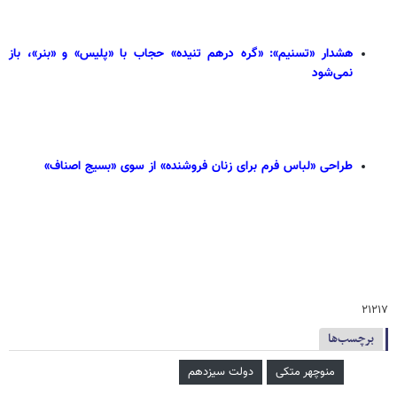
هشدار «تسنیم»: «گره درهم تنیده» حجاب با «پلیس» و «بنر»، باز
نمی‌شود
طراحی «لباس فرم برای زنان فروشنده» از سوی «بسیج اصناف»
۲۱۲۱۷
برچسب‌ها
منوچهر متکی
دولت سیزدهم