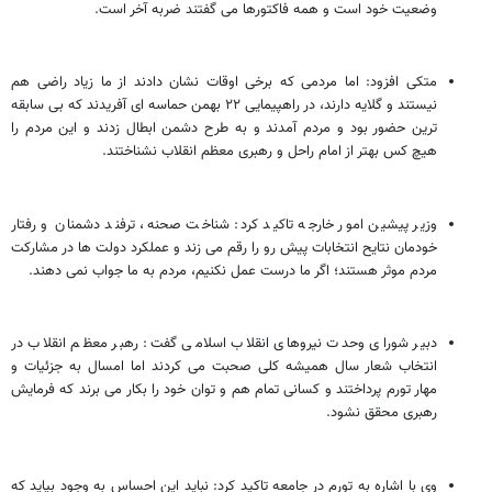
وضعیت خود است و همه فاکتورها می گفتند ضربه آخر است.
متکی افزود: اما مردمی که برخی اوقات نشان دادند از ما زیاد راضی هم
نیستند و گلایه دارند، در راهپیمایی ۲۲ بهمن حماسه ای آفریدند که بی سابقه
ترین حضور بود و مردم آمدند و به طرح دشمن ابطال زدند و این مردم را
هیچ کس بهتر از امام راحل و رهبری معظم انقلاب نشناختند.
وزیر پیشین امور خارجه تاکید کرد: شناخت صحنه، ترفند دشمنان و رفتار
خودمان نتایح انتخابات پیش رو را رقم می زند و عملکرد دولت ها در مشارکت
مردم موثر هستند؛ اگر ما درست عمل نکنیم، مردم به ما جواب نمی دهند.
دبیر شورای وحدت نیروهای انقلاب اسلامی گفت: رهبر معظم انقلاب در
انتخاب شعار سال همیشه کلی صحبت می کردند اما امسال به جزئیات و
مهار تورم پرداختند و کسانی تمام هم و توان خود را بکار می برند که فرمایش
رهبری محقق نشود.
وی با اشاره به تورم در جامعه تاکید کرد: نباید این احساس به وجود بیاید که