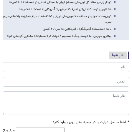
دیدار رئیس ستاد کل نیروهای مسلح ایران با همتای عمانی در «مسقط» + عکس‌ها
«شکارچی ترسناک» ایرانی شبیه کدام «پهپاد آمریکایی» است؟ + عکس‌ها
تروریست‌ دخیل در حمله به کامیون‌های ایرانی کشته شد / مبلغ «جایزه» پاکستان برای
سر…
نامه «ضدسپاه» قانونگذاران آمریکایی به سران ۴ کشور
بهادری جهرمی: ما «وسط جنگ» هستیم / دولت در «انتصابات» مقداری کوتاهی کرده
نظر شما
*
لطفا حاصل عبارت را در جعبه متن روبرو وارد کنید
2 + 3 =