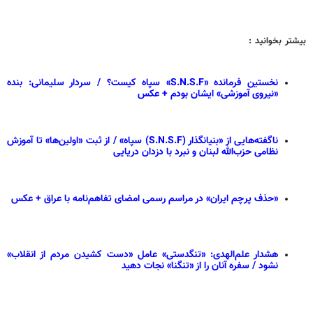
بیشتر بخوانید :
نخستین فرمانده «S.N.S.F» سپاه کیست؟ / سردار سلیمانی: بنده
«نیروی آموزشی» ایشان بودم + عکس
ناگفته‌هایی از «بنیانگذار (S.N.S.F) سپاه» / از ثبت «اولین‌ها» تا آموزش
نظامی حزب‌الله لبنان و نبرد با دزدان دریایی
«حذف پرچم ایران» در مراسم رسمی امضای تفاهم‌نامه با عراق + عکس
هشدار علم‌الهدی: «تنگدستی» عامل «دست کشیدن مردم از انقلاب»
نشود / سفره آنان را از «تنگنا» نجات دهید