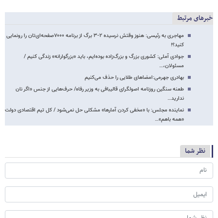
خبرهای مرتبط
مهاجری به رئیسی: هنوز وقتش نرسیده ۲-۳ برگ از برنامه ۷۰۰۰صفحه‌ای‌تان را رونمایی
کنید؟!
جوادی آملی: کشوری بزرگ و بزرگ‌زاده بوده‌ایم، باید «بزرگوارانه» زندگی کنیم /
مسئولان،…
بهادری جهرمی:امضاهای طلایی را حذف می‌کنیم
طعنه سنگین روزنامه اصولگرای قالیبافی به وزیر رفاه/ حرف‌هایی از جنس «اگر نان
ندارید…
نماینده مجلس: با «مخفی کردن آمارها» مشکلی حل نمی‌شود / کل تیم اقتصادی دولت
«همه باهم»…
نظر شما