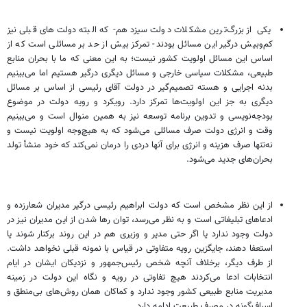
یکی از بزرگ‌ترین مشکلات دولت سیزدهم- که البته دولت‌های قبلی نیز
کم‌وبیش درگیر این مسائل بودند- تمرکز بیش از حد بر مسائلی است که از
اساس این مسائل اولویت کشور نیست؛ به این معنی که ما با بحران منابع
طبیعی، مشکلات سیاسی خارجی و مسائل دیگری درگیر هستیم اما می‌بینیم
بدنه اجرایی و هسته تصمیم‌گیر در دولت آقای رئیسی از اساس بر مسائل
دیگری به جز این اولویت‌ها تمرکز دارد. رویکرد و رویه دولت در موضوع
بودجه‌نویسی و تدوین برنامه توسعه نیز به همین منوال است و می‌بینیم
وقت و انرژی دولت صرف مسائلی می‌شود که به هیچ‌وجه اولویت نیست و
نه‌تنها صرف هزینه و انرژی برای آنها دردی را درمان نمی‌کند که خود منشأ تولد
بحران‌های جدید می‌شود.
از این نظر مشخص است که دولت ابراهیم رئیسی درگیر مدیران شعارزده و
ادعاهای تبلیغاتی است و به نظر می‌رسد، توان رها شدن از این مدیران نیز در
دولت وجود ندارد یا اگر حتی مدیر و وزیری هم در این روند برکنار شوند یا
استعفا دهند، جایگزین رویه متفاوتی در قیاس با نمونه قبلی نخواهد داشت.
از طرف دیگر، برخلاف آنچه شخص رئیس‌جمهور و نزدیکان ایشان در ایام
انتخابات ادعا می‌کردند هیچ تفاوتی در رویه و نگاه این دولت در زمینه
مدیریت منابع طبیعی کشور وجود ندارد و کماکان همان روش‌های بی‌منطق و
اسراف‌گونه در مصرف طبیعت ادامه دارد.