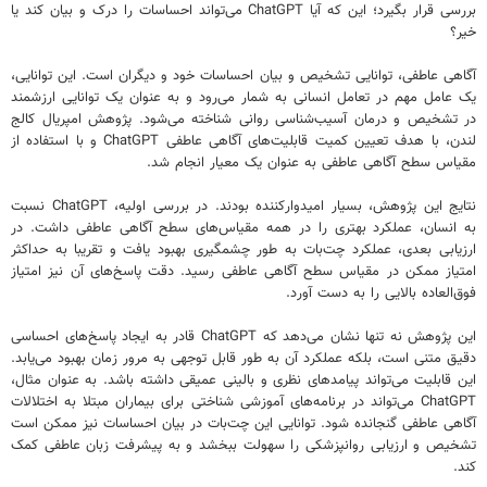
بررسی قرار بگیرد؛ این که آیا ChatGPT می‌تواند احساسات را درک و بیان کند یا
خیر؟
آگاهی عاطفی، توانایی تشخیص و بیان احساسات خود و دیگران است. این توانایی،
یک عامل مهم در تعامل انسانی به شمار می‌رود و به عنوان یک توانایی ارزشمند
در تشخیص و درمان آسیب‌شناسی روانی شناخته می‌شود. پژوهش امپریال کالج
لندن، با هدف تعیین کمیت قابلیت‌های آگاهی عاطفی ChatGPT و با استفاده از
مقیاس سطح آگاهی عاطفی به عنوان یک معیار انجام شد.
نتایج این پژوهش، بسیار امیدوارکننده بودند. در بررسی اولیه، ChatGPT نسبت
به انسان، عملکرد بهتری را در همه مقیاس‌های سطح آگاهی عاطفی داشت. در
ارزیابی بعدی، عملکرد چت‌بات به طور چشمگیری بهبود یافت و تقریبا به حداکثر
امتیاز ممکن در مقیاس سطح آگاهی عاطفی رسید. دقت پاسخ‌های آن نیز امتیاز
فوق‌العاده بالایی را به دست آورد.
این پژوهش نه تنها نشان می‌دهد که ChatGPT قادر به ایجاد پاسخ‌های احساسی
دقیق متنی است، بلکه عملکرد آن به طور قابل توجهی به مرور زمان بهبود می‌یابد.
این قابلیت می‌تواند پیامدهای نظری و بالینی عمیقی داشته باشد. به عنوان مثال،
ChatGPT می‌تواند در برنامه‌های آموزشی شناختی برای بیماران مبتلا به اختلالات
آگاهی عاطفی گنجانده شود. توانایی این چت‌بات در بیان احساسات نیز ممکن است
تشخیص و ارزیابی روانپزشکی را سهولت ببخشد و به پیشرفت زبان عاطفی کمک
کند.