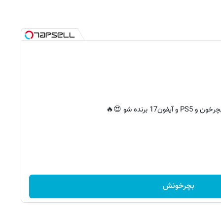
 آیفون17 برنده شو 😍🔥
بچرخونش