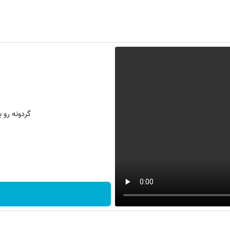
گردونه رو بچرخون و PS5 و