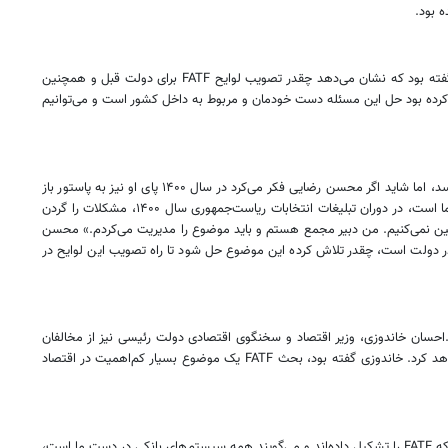
 بود.
«حتی سند همکاری با چین بدون حل‌شدن برجام و FATF به جایی نمی‌رسد.»؛ این جمله را محمدجواد ظریف در آخرین ماه‌های حضورش بر مسند وزارت خارجه گفته بود که نشان می‌دهد چقدر تصویب لوایح FATF برای دولت قبل و همچنین
نی نیز در آخرین روزهای حضورش در پاستور از نپیوستن ایران به FATF گلایه کرده و صراحتا اعلام کرده بود حل این مسئله دست خودمان و مربوط به داخل کشور است و می‌توانیم
کنایه حسن روحانی در روزهای آخر ریاست‌جمهوری‌اش متوجه مجمع تشخیص مصلحت نظام بود که دبیر آن تلاش داشت در دولت روحانی این لوایح به جایی نرسد، اما شاید اگر محسن رضایی فکر می‌کرد در سال ۱۴۰۰ پای او نیز به پاستور باز
می‌شود در تصویب FATF تردید نمی‌کرد. او که در دی‌ماه سال ۹۸ گفته بود اینکه یک گروه بین‌المللی پررو شود و در مسائل ما دخالت کند، بیانگر ضعف داخلی ما است، در دوران تبلیغات انتخابات ریاست‌جمهوری سال ۱۴۰۰، مشکلات را گردن
ضمین نمی‌کنیم. من دبیر مجمع هستم و باید موضوع را مدیریت می‌کردم.» محسن
 اکنون در دولت است، چقدر تلاش کرده این موضوع حل شود تا راه تصویب این لوایح در
ود را با آن نشان داده‌اند.احسان خاندوزی، وزیر اقتصاد و سخنگوی اقتصادی دولت رئیسی نیز از مخالفان
پیوستن به FATFاست، او قبل از رسیدن به وزارت گفته بود تا زمانی که تحریم‌ها وجود دارد تصویب آن در مجمع تشخیص مصلحت دردی از اقتصاد ما دوا نخواهد کرد. خاندوزی گفته بود، بحث FATF یک موضوع بسیار کم‌اهمیت در اقتصاد
احمد وحیدی، وزیر کشور نیز از دیگر مخالفان پیوستن ایران به FATFبود. او دو ماه بعد از رسیدن به وزارت در نشست مبارزه با مواد مخدر گفته بود: «همین آقایان که FATF را تشکیل داده‌اند و می‌گویند همه سیستم‌های بانکی در دست ما است،