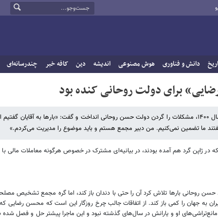
و
ریخ
دانش و فناوری
هوش مصنوعی
اندیشه
دین
کافه خبر
چندرسانه‌ای
ایی» برای دولت روحانی کنده بود
هم میهن نوشت: محسن رضایی در دوران تبلیغات انتخابات ریاست‌جمهوری سال ۱۴۰۰، مشکلات را گردن دولت حسن روحانی انداخت و گفت: «بارها به آقایان
گفتند ما تضمین نمی‌کنیم. من دبیر مجمع هستم و باید موضوع را مدیریت می‌کردم.»
ه‌قبل رؤسای وزارتخانه‌های مالی و بانک‌های مرکزی گروه هفت (G۷) که در ژاپن گرد هم آمده بودند، در بیانیه‌ای مشترک در خصوص هرگونه معاملات مالی 
 را به یاد آوردند؛ گره‌ای که هرچند حسن روحانی بارها تلاش کرد آن را حتی با دندان باز کند، اما گره م
نع‌تراشی‌های او و یارانش در سال‌های گذشته نبود و این ماجرا پیشتر حل و فصل شده ب