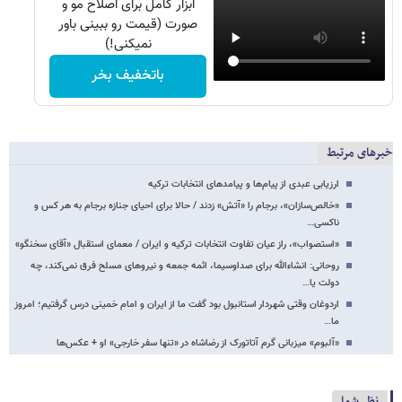
ابزار کامل برای اصلاح مو و
صورت (قیمت رو ببینی باور
نمیکنی!)
باتخفیف بخر
خبرهای مرتبط
ارزیابی عبدی از پیام‌ها و پیامدهای انتخابات ترکیه
«خالص‌سازان»، برجام را «آتش» زدند / حالا برای احیای جنازه برجام به هر کس و
ناکسی…
«استصواب»، راز عیان تفاوت انتخابات ترکیه و ایران / معمای استقبال «آقای سخنگو»
روحانی: انشاءالله برای صداوسیما، ائمه جمعه و نیروهای مسلح فرق نمی‌کند، چه
دولت یا…
اردوغان وقتی شهردار استانبول بود گفت ما از ایران و امام خمینی درس گرفتیم؛ امروز
ما…
«آلبوم» میزبانی گرم آتاتورک از رضاشاه در «تنها سفر خارجی» او + عکس‌ها
نظر شما