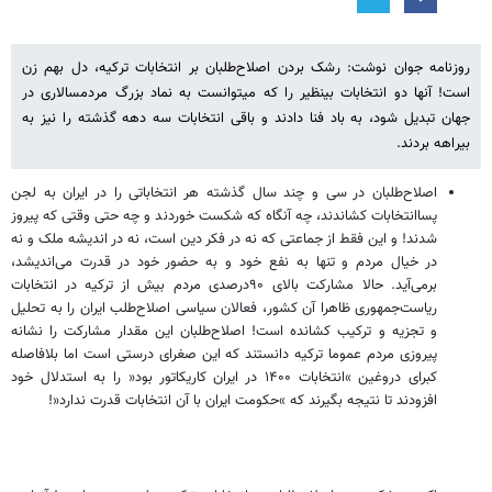
روزنامه جوان نوشت: رشک بردن اصلاح‌طلبان بر انتخابات ترکیه، دل بهم زن
است! آنها دو انتخابات بینظیر را که میتوانست به نماد بزرگ مردمسالاری در
جهان تبدیل شود، به باد فنا دادند و باقی انتخابات سه دهه گذشته را نیز به
بیراهه بردند.
اصلاح‌طلبان در سی و چند سال گذشته هر انتخاباتی را در ایران به لجن
پساانتخابات کشاندند، چه آنگاه که شکست خوردند و چه حتی وقتی که پیروز
شدند! و این فقط از جماعتی که نه در فکر دین است، نه در اندیشه ملک و نه
در خیال مردم و تنها به نفع خود و به حضور خود در قدرت می‌اندیشد،
برمی‌آید. حالا مشارکت بالای ۹۰درصدی مردم بیش از ترکیه در انتخابات
ریاست‌جمهوری ظاهرا آن کشور، فعالان سیاسی اصلاح‌طلب ایران را به تحلیل
و تجزیه و ترکیب کشانده است! اصلاح‌طلبان این مقدار مشارکت را نشانه
پیروزی مردم عموما ترکیه دانستند که این صغرای درستی است اما بلافاصله
کبرای دروغین »انتخابات ۱۴۰۰ در ایران کاریکاتور بود« را به استدلال خود
افزودند تا نتیجه بگیرند که »حکومت ایران با آن انتخابات قدرت ندارد«!