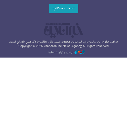
نسخه دسکتاپ
تمامی حقوق این سایت برای خبرآنلاین محفوظ است. نقل مطالب با ذکر منبع بلامانع است.
Copyright © 2025 khabaronline News Agancy, All rights reserved
طراحی و تولید: نستوه