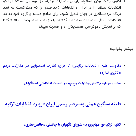
اکنون رشک بردن اصلاح‌طلبان بر انتخابات ترکیه، دل بهم زن است! آنها دو
انتخابات بینظیر را در ایران و انتخابات ۸۵درصدی را که میتوانست به نماد
بزرگ مردمسالاری در جهان تبدیل شود، برای منافع دسته و گروه خود به باد
فنا دادند و باقی انتخابات سه دهه گذشته را نیز به بیراهه بردند و حالا شگفتا
که بر نمایش دموکراسی همسایگان آه و حسرت میبرند!
بیشتر بخوانید:
مقاومت علیه «انتخابات رقابتی» / جوان: نظارت استصوابی در مشارکت مردم
«تاثیری ندارد»
هشدار درباره «کاهش مشارکت مردم» در نشست انتخاباتی اصولگرایان
طعنه سنگین همتی به موضع رسمی ایران درباره انتخابات ترکیه
کنایه ترکیه‌ای مهاجری به شورای نگهبان با چاشنی «خالص‌سازی»