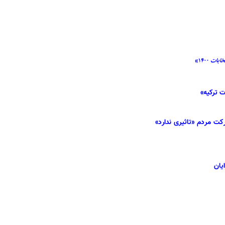
خابات
۱۴۰۰»
ت ترکیه»
کت مردم «تاثیری ندارد»
یان