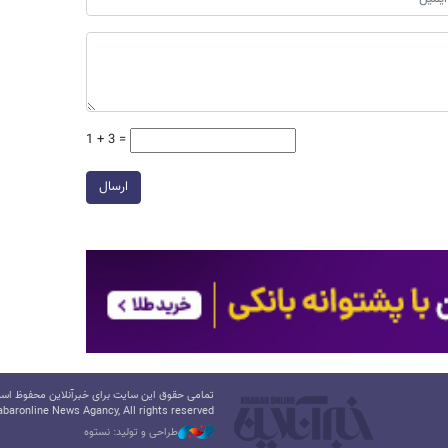
1 + 3 =
ارسال
تمامی حقوق این سایت برای خبرآنلاین محفوظ است.
baronline News Agancy, All rights reserved
طراحی و تولید: نستوه