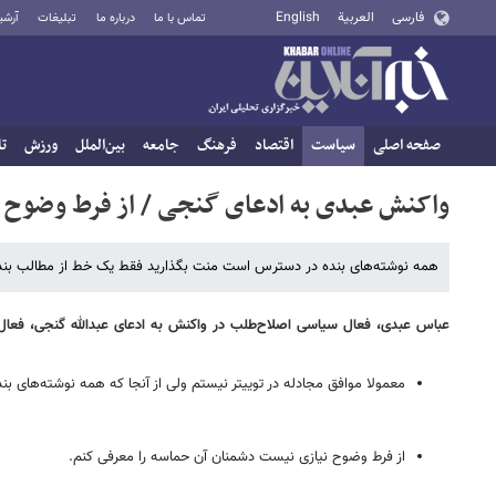
فارسی
العربية
English
تماس با ما
درباره ما
تبلیغات
آرشی
صفحه اصلی
سیاست
اقتصاد
فرهنگ
جامعه
بین‌الملل
ورزش
تا
واکنش عبدی به ادعای گنجی / از فرط وضوح 
همه نوشته‌های بنده در دسترس است منت بگذارید فقط یک خط از مطالب بنده را 
عباس عبدی، فعال سیاسی اصلاح‌طلب در واکنش به ادعای عبدالله گنجی، فعا
معمولا موافق مجادله در توییتر نیستم ولی از آنجا که همه نوشته‌های بن
از فرط وضوح نیازی نیست دشمنان آن حماسه را معرفی کنم.