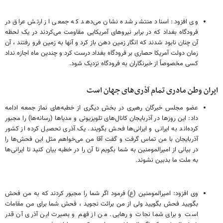
وی افزود: اسناد منتشر شده نشان می‌دهد که جمعی از ارتش عراق در
فرودگاه بغداد که در برابر نیروهای آمریکایی مقاومت می‌کردند در یک لحظه
آن چنان نابود شدند که انگار زمین دهن باز کرد و آنها به زمین فرو رفتند ، آن
زمان دولت آمریکا حصاری بر فرودگاه بغداد درست کرد و چندین ماه اجازه نداد
کسی مخصوصاً از خبرنگاران به فرودگاه نزدیک شود.
ایران وطن مادری تمام آذری‌های جهان است
عضو مجلس خبرگان رهبری در بخش دیگری از خطبه‌های نماز جمعه ادامه
داد: این روزها در آذربایجان کانال‌های تلویزیونی و مدیاها (رسانه‌ها) را مجبور
کرده‌اند به ایرانی و ایرانی‌ها فحش بگویند. یک آذری تحصیل کرده از کشور
آذربایجان با من تماس گرفت و گفت آقا من می‌خواهم مثل این فحش‌ها را
در بیانی از امیرالمومنین به شما بگویم تا آن را در خطبه بیان کنید تا ایرانی‌ها
به ملت ما بدبین نشوند.
وی افزود: امیرالمومنین (ع) فرمود اگر شما را مجبور کردند که به من فحش
بگویید فحش بگویید ولی از من برائت نجوید ، فحش شما برای من مقامات
است و برای شما نجات و رهایی. من از فهم و بصیرت این آذری آن قدر