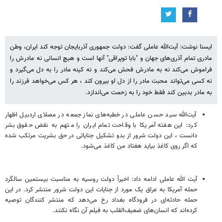
ایسنا نوشت: آیت‌الله عاملی گفت: دولت جمهوری آذربایجان توجه کند ایران، وطن
مادری تمام آذری‌های جهان و "بابا توپراقی" آنها است و هیچ انسانی نه مادرش را
فراموش می‌کند نه به مادرش فحش می‌کند و نه کینه مادر را به دل می‌گیرد و
نه کسی می‌تواند محبت مادر را از دل او بیرون کند ، هر کس می‌خواهد فرزند را
به مادر بدبین کند فقط خود را به زحمت می‌اندازد.
آیت‌الله سید حسن عاملی در خطبه‌های نماز جمعه در مصلای اردبیل اظهار
کرد: این هفته آمریکا با وقاحت تمام ایران را متهم به نقض حقوق بشر
دانست ، این دولت شرور از بدو تشکیل جنایاتی در حق بشریت مرتکب شده
که اگر روی کاغذ بیاید هفتاد من کاغذ می‌شود.
آیت الله عاملی ادامه داد: اخیراً دولت روسیه به مناسبت بیستمین سالگرد
حمله آمریکا به عراق یک مورد از جنایات این دولت شرور منتشر کرد. در این
حمله حادثه‌ای در فرودگاه بغداد رخ می‌دهد که منتشر کنندگان توصیه
کرده‌اند که انسان‌های ضعیف‌القلب به فیلم آن نگاه نکنند.