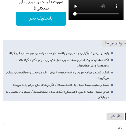
صورت (قیمت رو ببینی باور
نمیکنی!)
باتخفیف بخر
خبرهای مرتبط
رئیسی: برخی نمازگزاران و عابران در واقعه نماز جمعه زاهدان مورد«ظلم» قرار گرفتند
نگاه «متفاوت» یک امام جمعه / خوب عمل نکردیم، مردم «گارد» گرفته‌اند /
محدودسازی بی‌حجاب‌ها…
انتقاد شدید روزنامه جوان از «ائمه جمعه» / برخی، خلاف‌وحدت و «خلاف‌دین» سخن
می‌گویید…
هشدار خطیب‌جمعه تهران به «ائمه‌جمعه» / «گرانی‌ها»، حال مردم را بد می‌کند
امام جمعه اصفهان: تورم «کمرشکن» شده، مردم تحت‌فشارند / مسئولان بدانند باید
«جوابگوی…
نظر شما