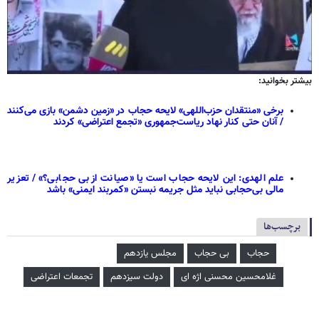
بیشتر بخوانید:
برخی «منتقدان حزب‌اللهی» لایحه حجاب در «زمین دشمن» بازی می‌کنند
/ آنان حتی کنار نهاد ریاست‌جمهوری «تجمع اعتراضی» کردند
علم الهدی: این لایحه حجاب است یا «صیانت از بی حجابی؟» / تعزیر
مالی بی‌حجابی نباید مثل جریمه نبستن «کمربند ایمنی» باشد
برچسب‌ها
حجاب
بی حجاب
مجلس یازدهم
غلامحسین محسنی اژه‌ ای
دولت سیزدهم
تجمعات اعتراضی